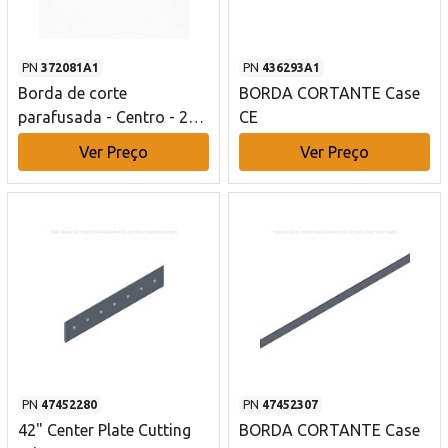
PN
372081A1
PN
436293A1
Borda de corte
BORDA CORTANTE Case
parafusada - Centro - 254
CE
mm C x 1324 mm C Case
Ver Preço
Ver Preço
CE
PN
47452280
PN
47452307
42" Center Plate Cutting
BORDA CORTANTE Case