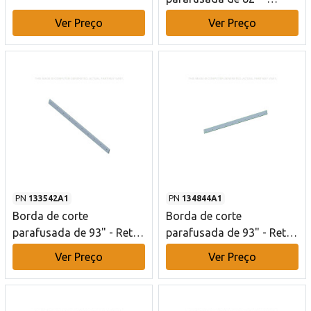
Formada - Chanfro
Ver Preço
Ver Preço
simples - 10 furos Case
CE
PN
133542A1
PN
134844A1
Borda de corte
Borda de corte
parafusada de 93" - Reta
parafusada de 93" - Reta
- Chanfro simples - 10
- Chanfro simples - 10
Ver Preço
Ver Preço
furos Case CE
furos Case CE