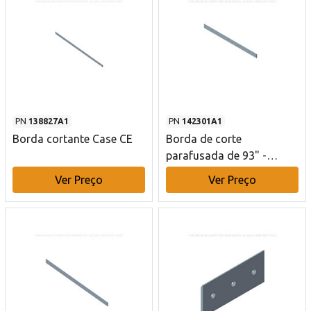
PN
138827A1
PN
142301A1
Borda cortante Case CE
Borda de corte
parafusada de 93" -
Reversível - Chanfro duplo
Ver Preço
Ver Preço
- 10 furos Case CE