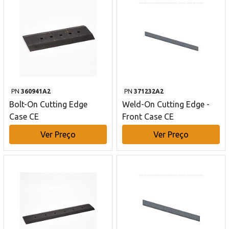
PN
360941A2
PN
371232A2
Bolt-On Cutting Edge
Weld-On Cutting Edge -
Case CE
Front Case CE
Ver Preço
Ver Preço