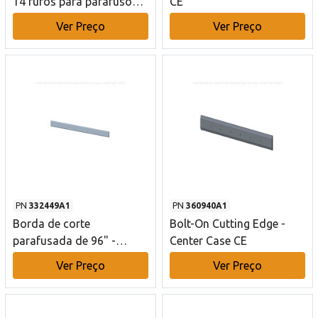
14 furos para parafusos -
CE
2156 mm Case CE
Ver Preço
Ver Preço
PN
332449A1
PN
360940A1
Borda de corte
Bolt-On Cutting Edge -
parafusada de 96" -
Center Case CE
Reversível - Chanfro duplo
Ver Preço
Ver Preço
- 10 furos Case CE