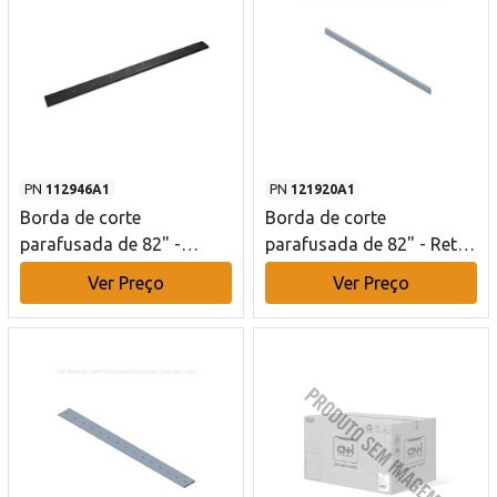
PN
112946A1
PN
121920A1
Borda de corte
Borda de corte
parafusada de 82" -
parafusada de 82" - Reta
Reversível - Chanfro duplo
- Chanfro simples - 10
Ver Preço
Ver Preço
- 10 furos Case CE
furos Case CE