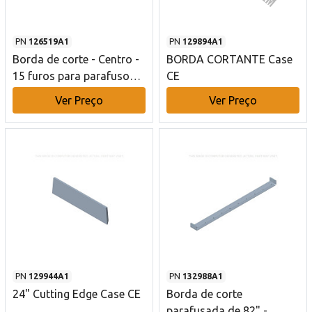
PN
126519A1
PN
129894A1
Borda de corte - Centro -
BORDA CORTANTE Case
15 furos para parafusos -
CE
2258 mm Case CE
Ver Preço
Ver Preço
PN
129944A1
PN
132988A1
24" Cutting Edge Case CE
Borda de corte
parafusada de 82" -