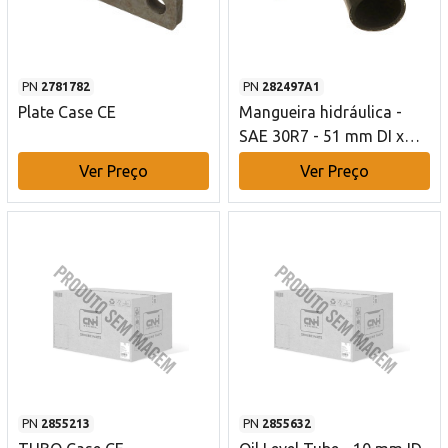
PN
2781782
PN
282497A1
Plate Case CE
Mangueira hidráulica -
SAE 30R7 - 51 mm DI x
102 mm C Case CE
Ver Preço
Ver Preço
PN
2855213
PN
2855632