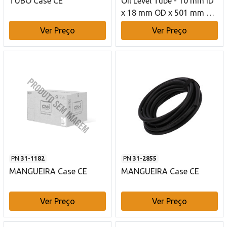
TUBO Case CE
Oil Level Tube - 10 mm ID
x 18 mm OD x 501 mm L
Case CE
Ver Preço
Ver Preço
PN
31-1182
PN
31-2855
MANGUEIRA Case CE
MANGUEIRA Case CE
Ver Preço
Ver Preço