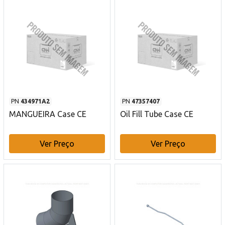
PN
434971A2
PN
47357407
MANGUEIRA Case CE
Oil Fill Tube Case CE
Ver Preço
Ver Preço