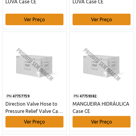
LUVA Case CE
LUVA Case CE
Ver Preço
Ver Preço
PN
47757759
PN
47759382
Direction Valve Hose to
MANGUEIRA HIDRÁULICA
Pressure Relief Valve Case
Case CE
CE
Ver Preço
Ver Preço