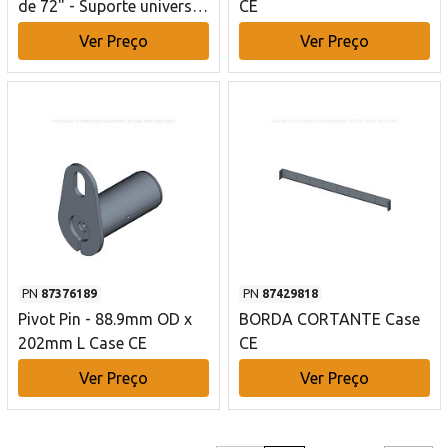
de 72" - Suporte universal
CE
para minicarregadeiras -
Ver Preço
Ver Preço
17,1 pés³ Case CE
PN
87376189
PN
87429818
Pivot Pin - 88.9mm OD x
BORDA CORTANTE Case
202mm L Case CE
CE
Ver Preço
Ver Preço