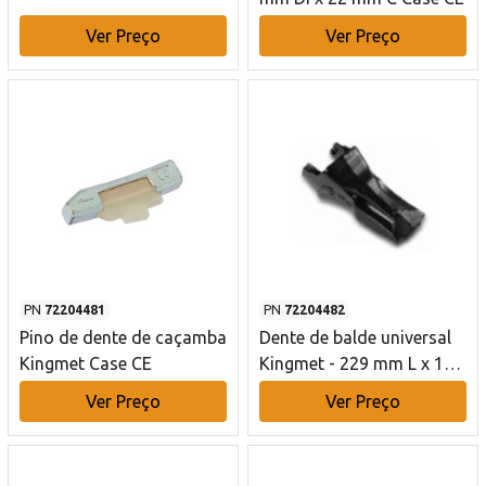
Ver Preço
Ver Preço
PN
72204481
PN
72204482
Pino de dente de caçamba
Dente de balde universal
Kingmet Case CE
Kingmet - 229 mm L x 101
mm W x 102 mm H Case
Ver Preço
Ver Preço
CE