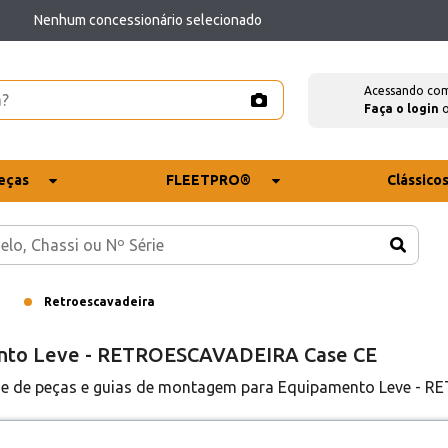
Nenhum concessionário selecionado
Acessando co
Faça o login
eças
FLEETPRO®
Clássico
Retroescavadeira
ento Leve - RETROESCAVADEIRA Case CE
ade de peças e guias de montagem para Equipamento Leve -