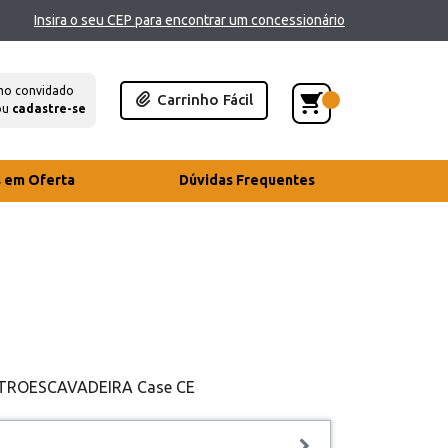
Insira o seu CEP para encontrar um concessionário
mo convidado
Carrinho Fácil
ou
cadastre-se
s em Oferta
Dúvidas Frequentes
 RETROESCAVADEIRA Case CE