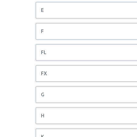
E
F
FL
FX
G
H
K