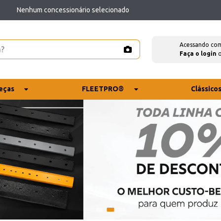
Nenhum concessionário selecionado
Acessando co
Faça o login
eças
FLEETPRO®
Clássico