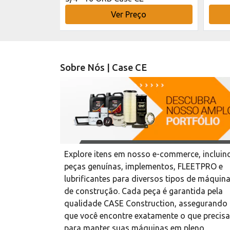
o
Ver Preço
Sobre Nós | Case CE
Explore itens em nosso e-commerce, incluin
peças genuínas, implementos, FLEETPRO e
lubrificantes para diversos tipos de máquin
de construção. Cada peça é garantida pela
qualidade CASE Construction, assegurando
que você encontre exatamente o que precisa
para manter suas máquinas em pleno