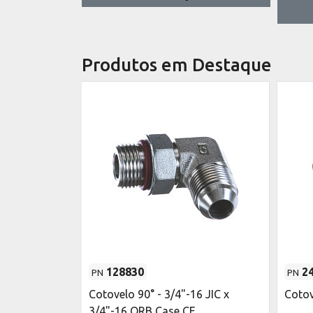
Produtos em Destaque
128830
2
PN
PN
CE
Cotovelo 90° - 3/4"-16 JIC x
Cotov
3/4"-16 ORB Case CE