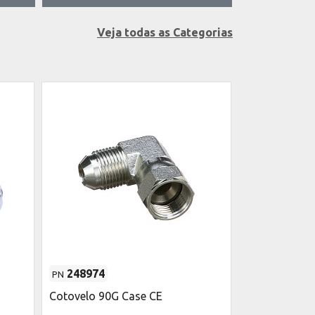
Veja todas as Categorias
248974
128830
PN
PN
Cotovelo 90G Case CE
Cotovelo 90° 
3/4"-16 ORB 