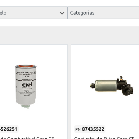
elo
Categorias
4526251
87435522
PN
o de Combustível Case CE
Conjunto do Filtro Case CE