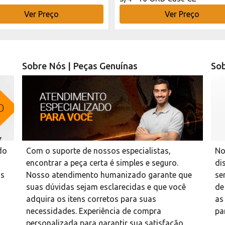
Ver Preço
Ver Preço
Sobre Nós | Peças Genuínas
Sob
do
Com o suporte de nossos especialistas,
No
encontrar a peça certa é simples e seguro.
di
as
Nosso atendimento humanizado garante que
se
suas dúvidas sejam esclarecidas e que você
de
adquira os itens corretos para suas
as
necessidades. Experiência de compra
pa
personalizada para garantir sua satisfação.