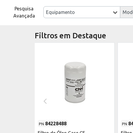
Pesquisa
Equipamento
Mod
Avançada
Filtros em Destaque
84228488
8
PN
PN
o do Motor
Filtro de Óleo Case CE
Filtr