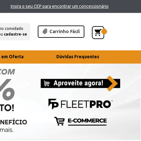
Insira o seu CEP para encontrar um concessionário
mo convidado
Carrinho Fácil
ou
cadastre-se
s em Oferta
Dúvidas Frequentes