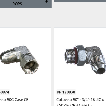
ROPS
48974
128830
PN
elo 90G Case CE
Cotovelo 90° - 3/4"-16 JIC x
3/4"-16 ORB Case CE