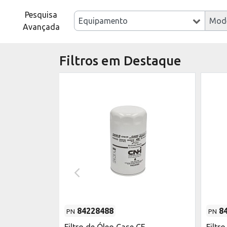
Pesquisa
Equipamento
Mod
Avançada
Filtros em Destaque
84228488
8
PN
PN
o do Motor
Filtro de Óleo Case CE
Filtr