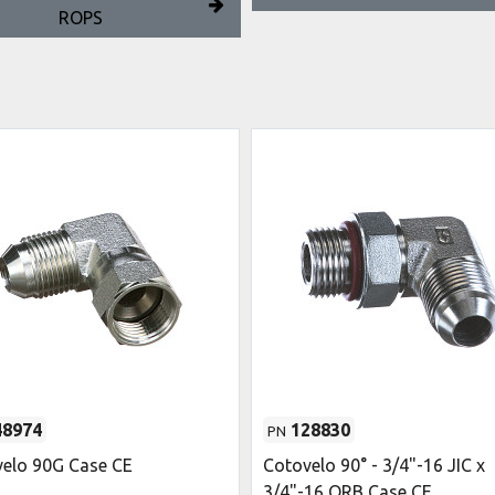
ROPS
48974
128830
PN
elo 90G Case CE
Cotovelo 90° - 3/4"-16 JIC x
3/4"-16 ORB Case CE