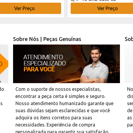
Ver Preço
Ver Preço
Sobre Nós | Peças Genuínas
Sob
do
Com o suporte de nossos especialistas,
No
encontrar a peça certa é simples e seguro.
di
as
Nosso atendimento humanizado garante que
se
suas dúvidas sejam esclarecidas e que você
de
adquira os itens corretos para suas
as
necessidades. Experiência de compra
pa
personalizada para garantir sua satisfação.