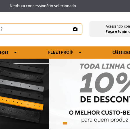
Nenhum concessionário selecionado
Acessando co
Faça o login
eças
FLEETPRO®
Clássico