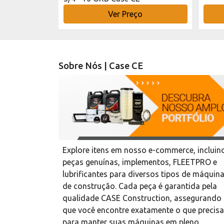
o
Ver Preço
Sobre Nós | Case CE
Explore itens em nosso e-commerce, incluin
peças genuínas, implementos, FLEETPRO e
lubrificantes para diversos tipos de máquin
de construção. Cada peça é garantida pela
qualidade CASE Construction, assegurando
que você encontre exatamente o que precisa
para manter suas máquinas em pleno