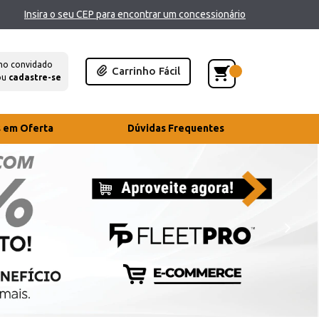
Insira o seu CEP para encontrar um concessionário
mo convidado
Carrinho Fácil
ou
cadastre-se
s em Oferta
Dúvidas Frequentes