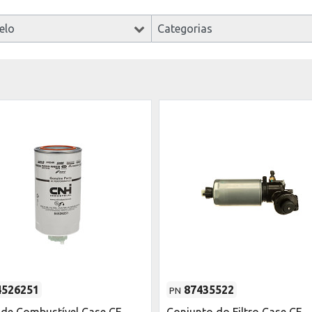
elo
Categorias
4526251
87435522
PN
o de Combustível Case CE
Conjunto do Filtro Case CE