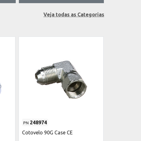
Veja todas as Categorias
248974
128830
PN
PN
Cotovelo 90G Case CE
Cotovelo 90° 
3/4"-16 ORB 