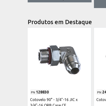
Produtos em Destaque
128830
2
PN
PN
CE
Cotovelo 90° - 3/4"-16 JIC x
Cotov
3/4"-16 ORB Case CE