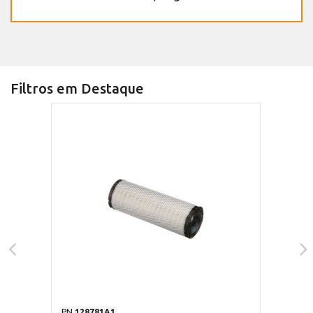
Filtros em Destaque
PN
128781A1