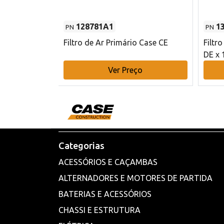
128781A1
1
PN
PN
l - 80 mm DE
Filtro de Ar Primário Case CE
Filtr
DE x 
o
Ver Preço
Categorias
ACESSÓRIOS E CAÇAMBAS
ALTERNADORES E MOTORES DE PARTIDA
BATERIAS E ACESSÓRIOS
CHASSI E ESTRUTURA