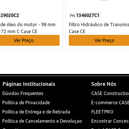
329020C2
1346027C1
PN
o de óleo do motor - 98 mm
Filtro Hidráulico de Transmi
172 mm C Case CE
Case CE
Ver Preço
Ver Preço
Páginas Institucionais
Sobre Nós
Dúvidas Frequentes
CASE Constructio
Política de Privacidade
E-commerce CAS
Política de Entrega e de Retirada
FLEETPRO
Política de Cancelamento e Devoluçao
Encontrar Conces