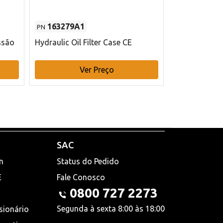
163279A1
48145970
PN
PN
ssão
Hydraulic Oil Filter Case CE
Filtro de com
x 75 mm L Ca
Ver Preço
V
SAC
n
Status do Pedido
E
Fale Conosco
0800 727 2273
Segunda à sexta 8:00 às 18:00
sionário