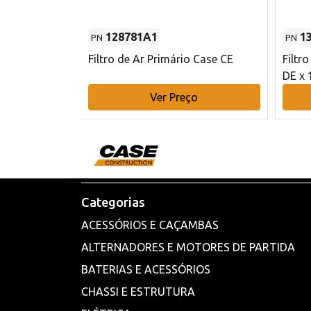
128781A1
1
PN
PN
l - 80 mm DE
Filtro de Ar Primário Case CE
Filtr
DE x 
o
Ver Preço
Categorias
ACESSÓRIOS E CAÇAMBAS
ALTERNADORES E MOTORES DE PARTIDA
BATERIAS E ACESSÓRIOS
CHASSI E ESTRUTURA