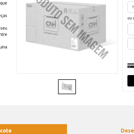
 que
eças
ou 
 seu
ntre
uina
cote
Dese