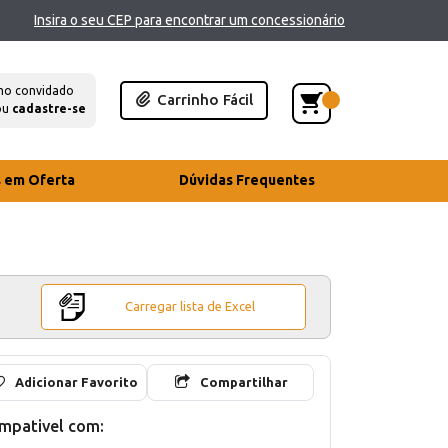
Insira o seu CEP para encontrar um concessionário
mo convidado
Carrinho Fácil
ou
cadastre-se
s em Oferta
Dúvidas Frequentes
Carregar lista de Excel
Adicionar Favorito
Compartilhar
mpativel com: