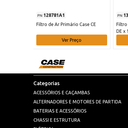
128781A1
1
PN
PN
l - 80 mm DE
Filtro de Ar Primário Case CE
Filtr
DE x 
o
Ver Preço
Categorias
ACESSÓRIOS E CAÇAMBAS
ALTERNADORES E MOTORES DE PARTIDA
BATERIAS E ACESSÓRIOS
CHASSI E ESTRUTURA