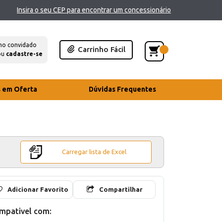
Insira o seu CEP para encontrar um concessionário
mo convidado
Carrinho Fácil
ou
cadastre-se
s em Oferta
Dúvidas Frequentes
Carregar lista de Excel
Adicionar Favorito
Compartilhar
mpativel com: