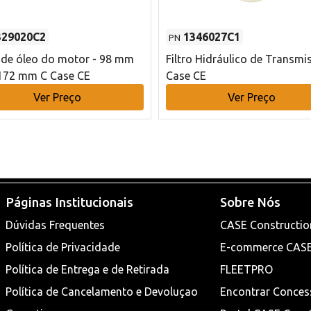
329020C2
1346027C1
PN
o de óleo do motor - 98 mm
Filtro Hidráulico de Transmi
172 mm C Case CE
Case CE
Ver Preço
Ver Preço
Páginas Institucionais
Sobre Nós
Dúvidas Frequentes
CASE Constructio
Política de Privacidade
E-commerce CAS
Política de Entrega e de Retirada
FLEETPRO
Política de Cancelamento e Devoluçao
Encontrar Conces