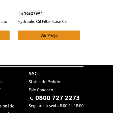
163279A1
48145970
PN
PN
ssão
Hydraulic Oil Filter Case CE
Filtro de com
x 75 mm L Ca
Ver Preço
V
SAC
n
Status do Pedido
E
Fale Conosco
0800 727 2273
Segunda à sexta 8:00 às 18:00
sionário