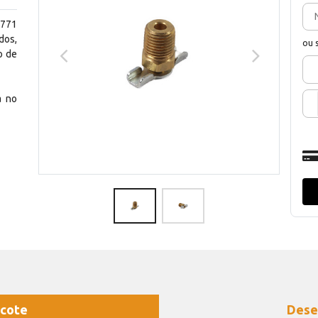
771
dos,
ou 
o de
a no
cote
Dese