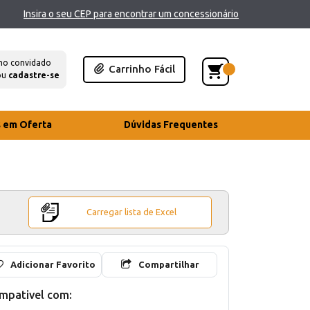
Insira o seu CEP para encontrar um concessionário
mo convidado
Carrinho Fácil
ou
cadastre-se
s em Oferta
Dúvidas Frequentes
Carregar lista de Excel
Adicionar Favorito
Compartilhar
mpativel com: