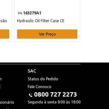
163279A1
48145970
PN
PN
ssão
Hydraulic Oil Filter Case CE
Filtro de com
x 75 mm L Ca
Ver Preço
V
SAC
n
Status do Pedido
E
Fale Conosco
0800 727 2273
Segunda à sexta 8:00 às 18:00
sionário