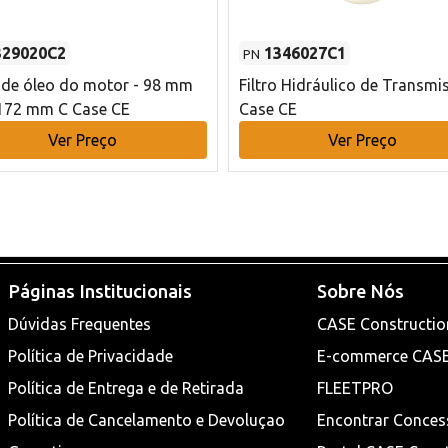
329020C2
1346027C1
PN
o de óleo do motor - 98 mm
Filtro Hidráulico de Transmi
172 mm C Case CE
Case CE
Ver Preço
Ver Preço
Páginas Institucionais
Sobre Nós
Dúvidas Frequentes
CASE Constructio
Política de Privacidade
E-commerce CAS
Política de Entrega e de Retirada
FLEETPRO
Política de Cancelamento e Devoluçao
Encontrar Conces