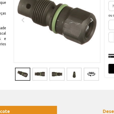
 que
eças
ou 
dade
scal
os e
rios
cote
Dese