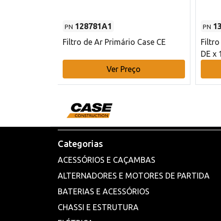
128781A1
1
PN
PN
l - 80 mm DE
Filtro de Ar Primário Case CE
Filtr
DE x 
o
Ver Preço
Categorias
ACESSÓRIOS E CAÇAMBAS
ALTERNADORES E MOTORES DE PARTIDA
BATERIAS E ACESSÓRIOS
CHASSI E ESTRUTURA