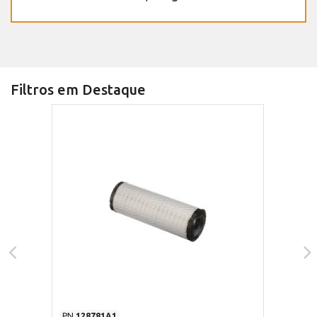
Filtros em Destaque
PN
128781A1