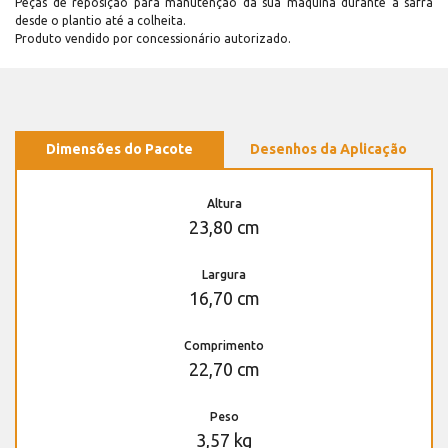
Peças de reposição para manutenção dá sua máquina durante a safra
desde o plantio até a colheita.
Produto vendido por concessionário autorizado.
Dimensões do Pacote
Desenhos da Aplicação
Altura
23,80 cm
Largura
16,70 cm
Comprimento
22,70 cm
Peso
3,57 kg