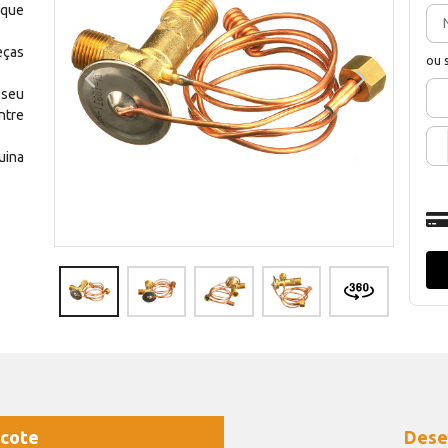
 que
eças
ou 
 seu
ntre
uina
cote
Dese