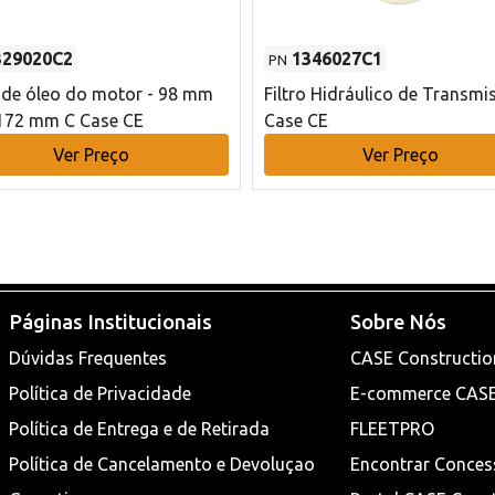
329020C2
1346027C1
PN
o de óleo do motor - 98 mm
Filtro Hidráulico de Transmi
172 mm C Case CE
Case CE
Ver Preço
Ver Preço
Páginas Institucionais
Sobre Nós
Dúvidas Frequentes
CASE Constructio
Política de Privacidade
E-commerce CAS
Política de Entrega e de Retirada
FLEETPRO
Política de Cancelamento e Devoluçao
Encontrar Conces