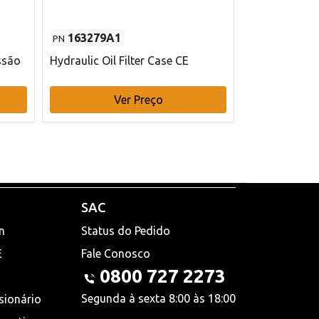
163279A1
48145970
PN
PN
ssão
Hydraulic Oil Filter Case CE
Filtro de com
x 75 mm L Ca
Ver Preço
V
SAC
n
Status do Pedido
E
Fale Conosco
0800 727 2273
Segunda à sexta 8:00 às 18:00
sionário