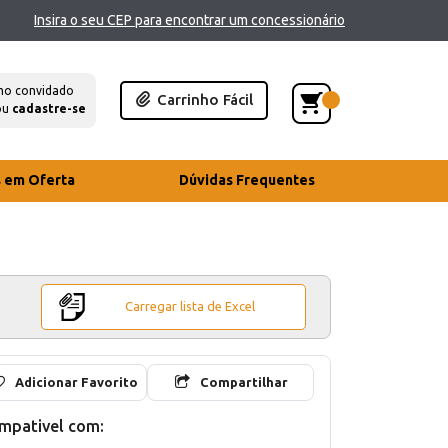
Insira o seu CEP para encontrar um concessionário
mo convidado
Carrinho Fácil
ou
cadastre-se
s em Oferta
Dúvidas Frequentes
Carregar lista de Excel
Adicionar Favorito
Compartilhar
mpativel com: