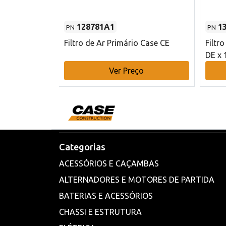
128781A1
1
PN
PN
l - 80 mm DE
Filtro de Ar Primário Case CE
Filtr
DE x 
o
Ver Preço
Categorias
ACESSÓRIOS E CAÇAMBAS
ALTERNADORES E MOTORES DE PARTIDA
BATERIAS E ACESSÓRIOS
CHASSI E ESTRUTURA