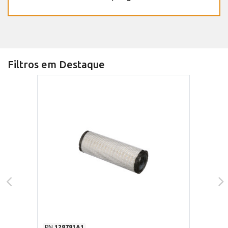
Filtros em Destaque
PN
128781A1