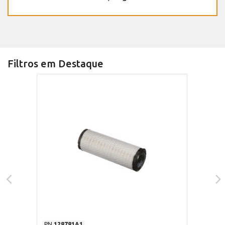
Filtros em Destaque
PN
128781A1