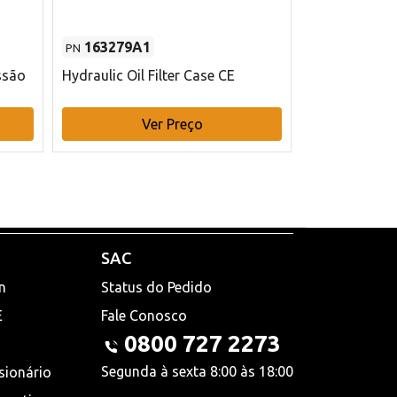
163279A1
48145970
PN
PN
ssão
Hydraulic Oil Filter Case CE
Filtro de com
x 75 mm L Ca
Ver Preço
V
SAC
n
Status do Pedido
E
Fale Conosco
0800 727 2273
Segunda à sexta 8:00 às 18:00
sionário