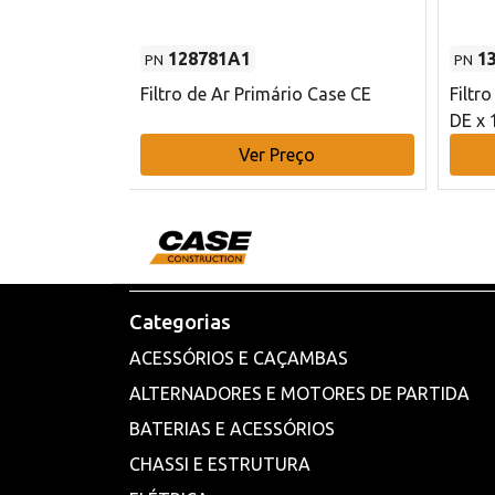
128781A1
1
PN
PN
l - 80 mm DE
Filtro de Ar Primário Case CE
Filtr
DE x 
o
Ver Preço
Categorias
ACESSÓRIOS E CAÇAMBAS
ALTERNADORES E MOTORES DE PARTIDA
BATERIAS E ACESSÓRIOS
CHASSI E ESTRUTURA