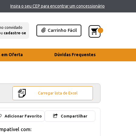
Insira o seu CEP para encontrar um concessionário
mo convidado
Carrinho Fácil
ou
cadastre-se
s em Oferta
Dúvidas Frequentes
Carregar lista de Excel
Adicionar Favorito
Compartilhar
mpativel com: