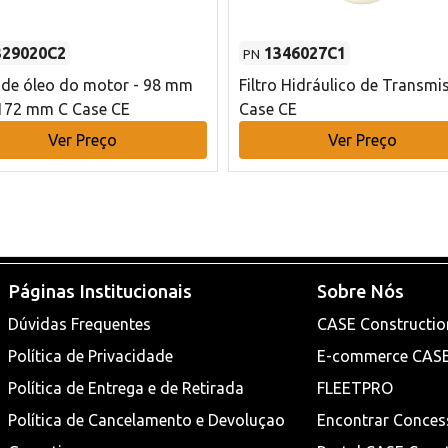
329020C2
1346027C1
PN
o de óleo do motor - 98 mm
Filtro Hidráulico de Transmi
172 mm C Case CE
Case CE
Ver Preço
Ver Preço
Páginas Institucionais
Sobre Nós
Dúvidas Frequentes
CASE Constructio
Política de Privacidade
E-commerce CAS
Política de Entrega e de Retirada
FLEETPRO
Política de Cancelamento e Devoluçao
Encontrar Conces