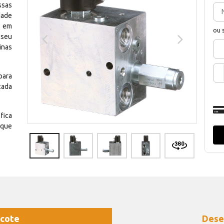
ssas
dade
e em
ou 
 seu
inas
para
cada
fica
 que
cote
Dese