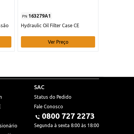
163279A1
48145970
PN
PN
ssão
Hydraulic Oil Filter Case CE
Filtro de com
x 75 mm L Ca
Ver Preço
V
SAC
n
Status do Pedido
E
Fale Conosco
0800 727 2273
Segunda à sexta 8:00 às 18:00
sionário