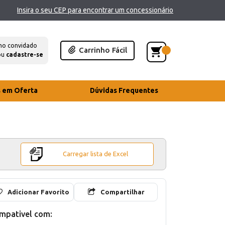
Insira o seu CEP para encontrar um concessionário
mo convidado
Carrinho Fácil
ou
cadastre-se
s em Oferta
Dúvidas Frequentes
Carregar lista de Excel
Adicionar Favorito
Compartilhar
mpativel com: