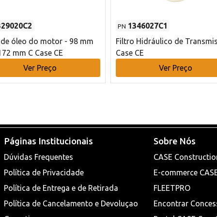
329020C2
1346027C1
PN
o de óleo do motor - 98 mm
Filtro Hidráulico de Transmi
172 mm C Case CE
Case CE
Ver Preço
Ver Preço
Páginas Institucionais
Sobre Nós
Dúvidas Frequentes
CASE Constructio
Política de Privacidade
E-commerce CAS
Política de Entrega e de Retirada
FLEETPRO
Política de Cancelamento e Devoluçao
Encontrar Conces