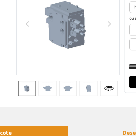
ou 
cote
Dese