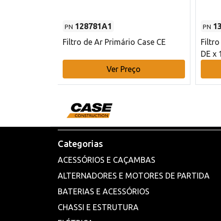
128781A1
1
PN
PN
l - 80 mm DE
Filtro de Ar Primário Case CE
Filtr
DE x 
o
Ver Preço
Categorias
ACESSÓRIOS E CAÇAMBAS
ALTERNADORES E MOTORES DE PARTIDA
BATERIAS E ACESSÓRIOS
CHASSI E ESTRUTURA