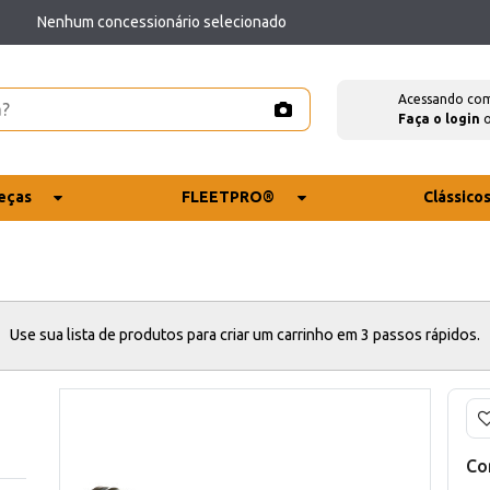
Nenhum concessionário selecionado
Acessando co
Faça o login
eças
FLEETPRO®
Clássico
Use sua lista de produtos para criar um carrinho em 3 passos rápidos.
Co