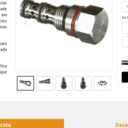
ssas
dade
e em
ou 
 seu
inas
para
cada
fica
 que
cote
Dese