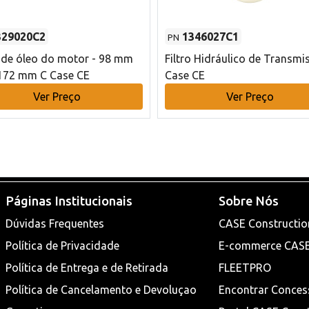
329020C2
1346027C1
PN
o de óleo do motor - 98 mm
Filtro Hidráulico de Transmi
172 mm C Case CE
Case CE
Ver Preço
Ver Preço
Páginas Institucionais
Sobre Nós
Dúvidas Frequentes
CASE Constructio
Política de Privacidade
E-commerce CAS
Política de Entrega e de Retirada
FLEETPRO
Política de Cancelamento e Devoluçao
Encontrar Conces