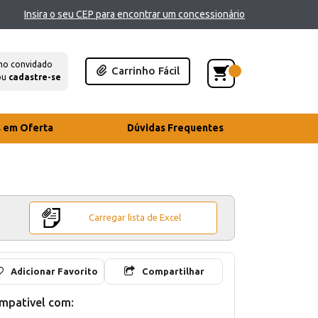
Insira o seu CEP para encontrar um concessionário
mo convidado
Carrinho Fácil
ou
cadastre-se
s em Oferta
Dúvidas Frequentes
Carregar lista de Excel
Adicionar Favorito
Compartilhar
mpativel com: