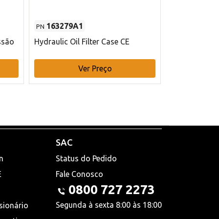
163279A1
48145970
PN
PN
ssão
Hydraulic Oil Filter Case CE
Filtro de com
x 75 mm L Ca
Ver Preço
V
SAC
n
Status do Pedido
E
Fale Conosco
0800 727 2273
Segunda à sexta 8:00 às 18:00
sionário