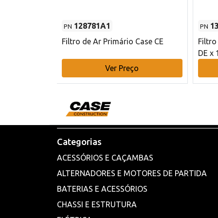
128781A1
1
PN
PN
l - 80 mm DE
Filtro de Ar Primário Case CE
Filtr
DE x 
o
Ver Preço
Categorias
ACESSÓRIOS E CAÇAMBAS
ALTERNADORES E MOTORES DE PARTIDA
BATERIAS E ACESSÓRIOS
CHASSI E ESTRUTURA