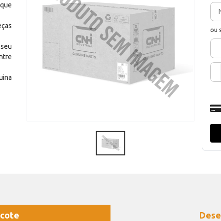
 que
eças
ou 
 seu
ntre
uina
cote
Dese