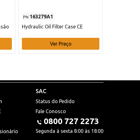
163279A1
48145970
PN
PN
ssão
Hydraulic Oil Filter Case CE
Filtro de com
x 75 mm L Ca
Ver Preço
V
SAC
n
Status do Pedido
E
Fale Conosco
0800 727 2273
Segunda à sexta 8:00 às 18:00
sionário