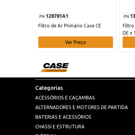
128781A1
1
PN
PN
l - 80 mm DE
Filtro de Ar Primário Case CE
Filtr
DE x 
o
Ver Preço
Categorias
ACESSÓRIOS E CAÇAMBAS
ALTERNADORES E MOTORES DE PARTIDA
BATERIAS E ACESSÓRIOS
CHASSI E ESTRUTURA