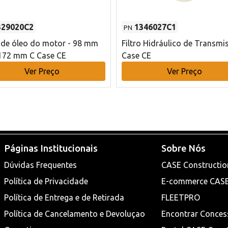
329020C2
1346027C1
PN
o de óleo do motor - 98 mm
Filtro Hidráulico de Transmi
172 mm C Case CE
Case CE
Ver Preço
Ver Preço
Páginas Institucionais
Sobre Nós
Dúvidas Frequentes
CASE Constructio
Política de Privacidade
E-commerce CAS
Política de Entrega e de Retirada
FLEETPRO
Política de Cancelamento e Devoluçao
Encontrar Conces