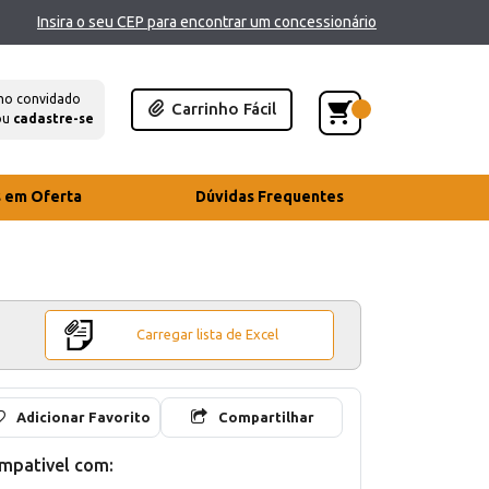
Insira o seu CEP para encontrar um concessionário
mo convidado
Carrinho Fácil
ou
cadastre-se
s em Oferta
Dúvidas Frequentes
Carregar lista de Excel
Adicionar Favorito
Compartilhar
mpativel com: