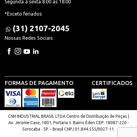
Segunda à sexta 8:00 às 18:00
*Exceto feriados
(31) 2107-2045
Nossas Redes Sociais
FORMAS DE PAGAMENTO
CERTIFICADOS
CNH INDUSTRIAL BRASIL LTDA Centro de Distribuição de Peças |
Av. Jerome Case, 1801, Portaria 3. Bairro Éden CEP: 18087-220 -
Sorocaba - SP − Brasil CNPJ 01.844.555/0027-11.