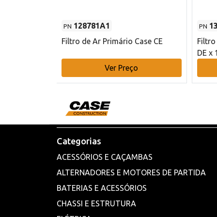
128781A1
1
PN
PN
l - 80 mm DE
Filtro de Ar Primário Case CE
Filtr
DE x 
o
Ver Preço
Categorias
ACESSÓRIOS E CAÇAMBAS
ALTERNADORES E MOTORES DE PARTIDA
BATERIAS E ACESSÓRIOS
CHASSI E ESTRUTURA