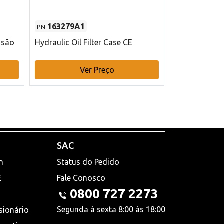
163279A1
48145970
PN
PN
ssão
Hydraulic Oil Filter Case CE
Filtro de com
x 75 mm L Ca
Ver Preço
V
SAC
n
Status do Pedido
E
Fale Conosco
0800 727 2273
Segunda à sexta 8:00 às 18:00
sionário