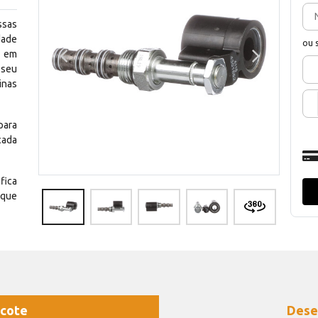
ssas
dade
ou 
e em
 seu
inas
para
cada
fica
 que
cote
Dese