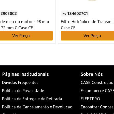
329020C2
1346027C1
PN
o de óleo do motor - 98 mm
Filtro Hidráulico de Transmi
172 mm C Case CE
Case CE
Ver Preço
Ver Preço
Páginas Institucionais
Sobre Nós
Dúvidas Frequentes
CASE Constructio
Política de Privacidade
E-commerce CAS
Política de Entrega e de Retirada
FLEETPRO
Política de Cancelamento e Devoluçao
Encontrar Conces