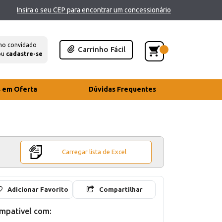
Insira o seu CEP para encontrar um concessionário
mo convidado
Carrinho Fácil
ou
cadastre-se
s em Oferta
Dúvidas Frequentes
Carregar lista de Excel
Adicionar Favorito
Compartilhar
mpativel com: