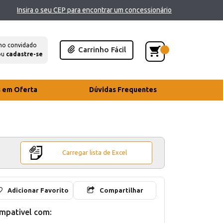
Insira o seu CEP para encontrar um concessionário
mo convidado
Carrinho Fácil
ou
cadastre-se
s em Oferta
Dúvidas Frequentes
Carregar lista de Excel
Adicionar Favorito
Compartilhar
mpativel com: