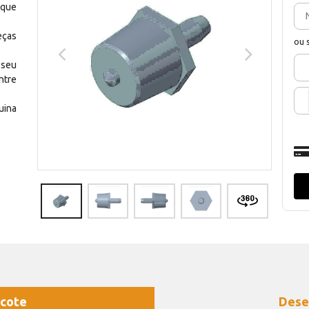
 que
eças
ou 
 seu
ntre
uina
cote
Dese