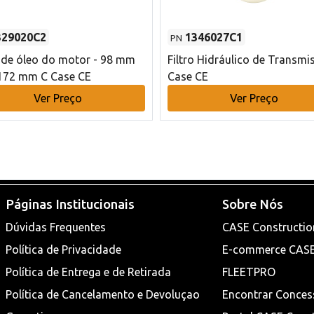
329020C2
1346027C1
PN
o de óleo do motor - 98 mm
Filtro Hidráulico de Transmi
172 mm C Case CE
Case CE
Ver Preço
Ver Preço
Páginas Institucionais
Sobre Nós
Dúvidas Frequentes
CASE Constructio
Política de Privacidade
E-commerce CAS
Política de Entrega e de Retirada
FLEETPRO
Política de Cancelamento e Devoluçao
Encontrar Conces