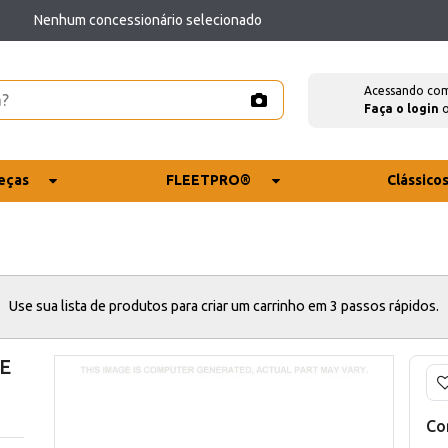
Nenhum concessionário selecionado
Acessando co
Faça o login
eças
FLEETPRO®
Clássico
Use sua lista de produtos para criar um carrinho em 3 passos rápidos.
E
Co