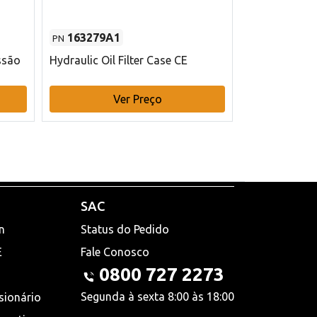
163279A1
48145970
PN
PN
ssão
Hydraulic Oil Filter Case CE
Filtro de com
x 75 mm L Ca
Ver Preço
V
SAC
n
Status do Pedido
E
Fale Conosco
0800 727 2273
Segunda à sexta 8:00 às 18:00
sionário