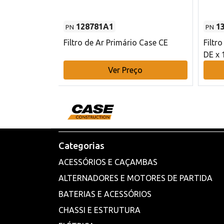
128781A1
1
PN
PN
l - 80 mm DE
Filtro de Ar Primário Case CE
Filtr
DE x 
o
Ver Preço
Categorias
ACESSÓRIOS E CAÇAMBAS
ALTERNADORES E MOTORES DE PARTIDA
BATERIAS E ACESSÓRIOS
CHASSI E ESTRUTURA