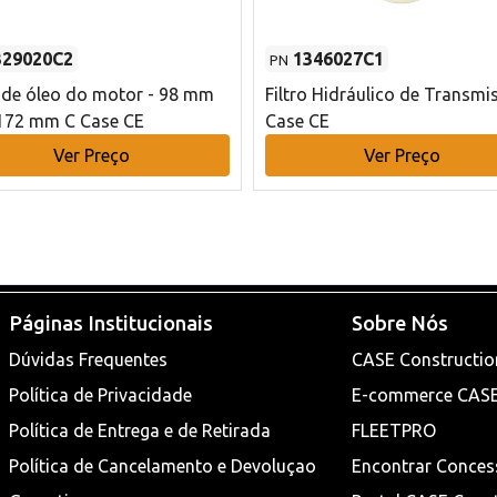
329020C2
1346027C1
PN
o de óleo do motor - 98 mm
Filtro Hidráulico de Transmi
172 mm C Case CE
Case CE
Ver Preço
Ver Preço
Páginas Institucionais
Sobre Nós
Dúvidas Frequentes
CASE Constructio
Política de Privacidade
E-commerce CAS
Política de Entrega e de Retirada
FLEETPRO
Política de Cancelamento e Devoluçao
Encontrar Conces