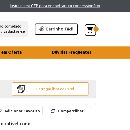
Insira o seu CEP para encontrar um concessionário
mo convidado
Carrinho Fácil
ou
cadastre-se
s em Oferta
Dúvidas Frequentes
Carregar lista de Excel
Adicionar Favorito
Compartilhar
mpativel com: