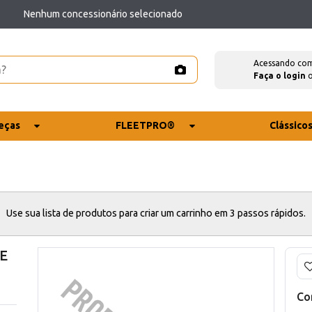
Nenhum concessionário selecionado
Acessando co
Faça o login
eças
FLEETPRO®
Clássico
Use sua lista de produtos para criar um carrinho em 3 passos rápidos.
E
Co