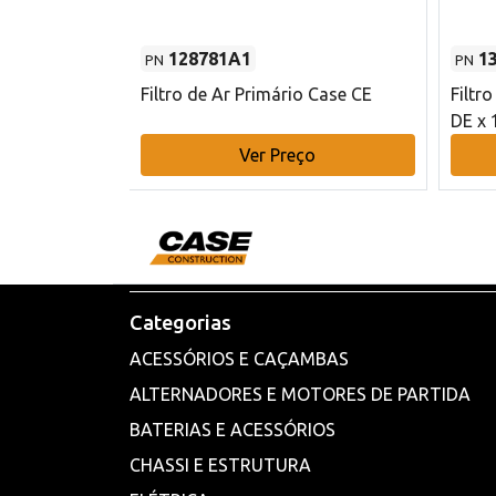
128781A1
1
PN
PN
l - 80 mm DE
Filtro de Ar Primário Case CE
Filtr
DE x 
o
Ver Preço
Categorias
ACESSÓRIOS E CAÇAMBAS
ALTERNADORES E MOTORES DE PARTIDA
BATERIAS E ACESSÓRIOS
CHASSI E ESTRUTURA