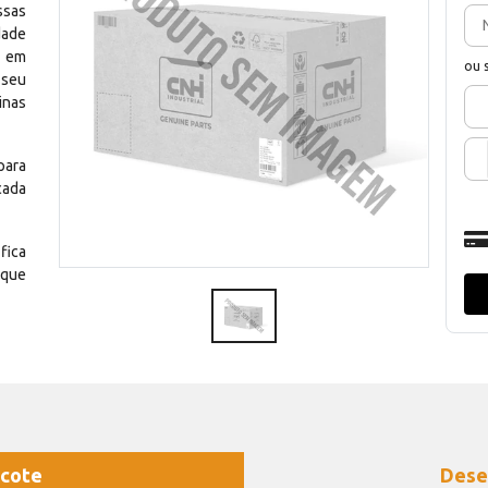
ssas
dade
e em
ou 
 seu
inas
para
cada
fica
 que
cote
Dese