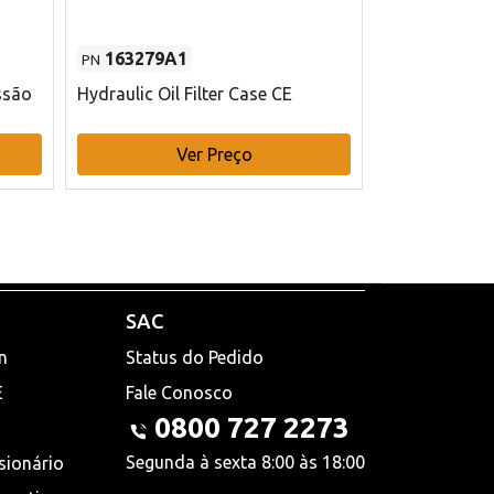
163279A1
48145970
PN
PN
ssão
Hydraulic Oil Filter Case CE
Filtro de com
x 75 mm L Ca
Ver Preço
V
SAC
n
Status do Pedido
E
Fale Conosco
0800 727 2273
Segunda à sexta 8:00 às 18:00
sionário