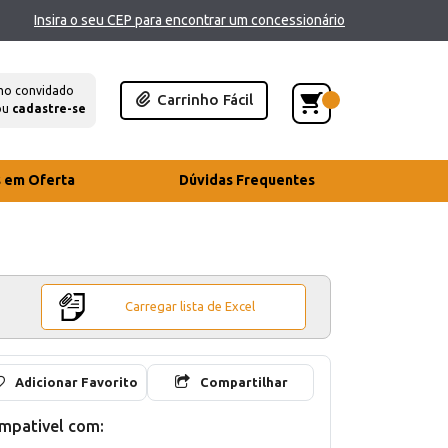
Insira o seu CEP para encontrar um concessionário
mo convidado
Carrinho Fácil
ou
cadastre-se
s em Oferta
Dúvidas Frequentes
Carregar lista de Excel
Adicionar Favorito
Compartilhar
mpativel com: