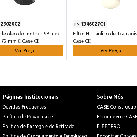
329020C2
1346027C1
PN
o de óleo do motor - 98 mm
Filtro Hidráulico de Transmi
172 mm C Case CE
Case CE
Ver Preço
Ver Preço
Páginas Institucionais
Sobre Nós
Dúvidas Frequentes
CASE Constructio
Política de Privacidade
E-commerce CAS
Política de Entrega e de Retirada
FLEETPRO
Política de Cancelamento e Devoluçao
Encontrar Conces