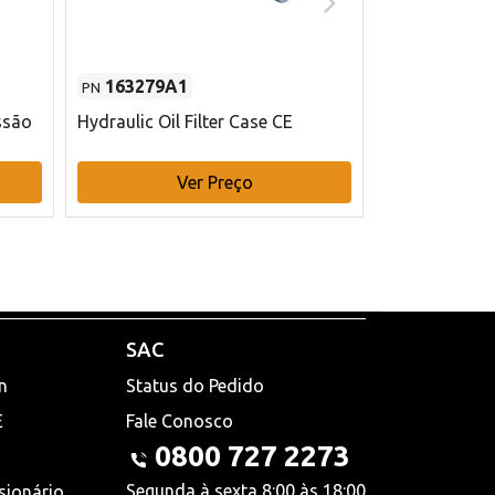
163279A1
48145970
PN
PN
ssão
Hydraulic Oil Filter Case CE
Filtro de com
x 75 mm L Ca
Ver Preço
V
SAC
n
Status do Pedido
E
Fale Conosco
0800 727 2273
Segunda à sexta 8:00 às 18:00
sionário