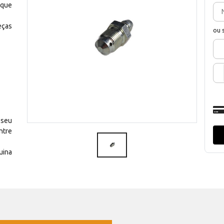
 que
eças
ou 
 seu
ntre
uina