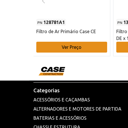
128781A1
1
PN
PN
l - 80 mm DE
Filtro de Ar Primário Case CE
Filtr
DE x 
o
Ver Preço
Categorias
ACESSÓRIOS E CAÇAMBAS
ALTERNADORES E MOTORES DE PARTIDA
BATERIAS E ACESSÓRIOS
CHASSI E ESTRUTURA