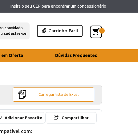
Insira o seu CEP para encontrar um concessionário
mo convidado
Carrinho Fácil
ou
cadastre-se
s em Oferta
Dúvidas Frequentes
Carregar lista de Excel
Adicionar Favorito
Compartilhar
mpativel com: