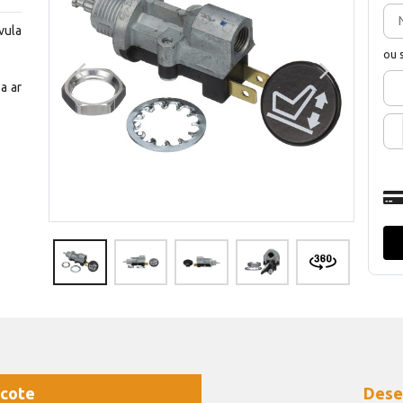
vula
ou 
a ar
cote
Dese