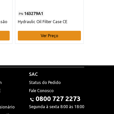
163279A1
48145970
PN
PN
ssão
Hydraulic Oil Filter Case CE
Filtro de com
x 75 mm L Ca
Ver Preço
V
SAC
n
Status do Pedido
E
Fale Conosco
0800 727 2273
Segunda à sexta 8:00 às 18:00
sionário