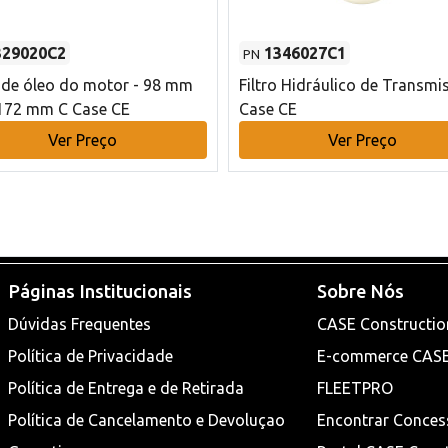
329020C2
1346027C1
PN
o de óleo do motor - 98 mm
Filtro Hidráulico de Transmi
172 mm C Case CE
Case CE
Ver Preço
Ver Preço
Páginas Institucionais
Sobre Nós
Dúvidas Frequentes
CASE Constructio
Política de Privacidade
E-commerce CAS
Política de Entrega e de Retirada
FLEETPRO
Política de Cancelamento e Devoluçao
Encontrar Conces