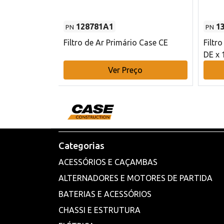
128781A1
1
PN
PN
l - 80 mm DE
Filtro de Ar Primário Case CE
Filtr
DE x 
o
Ver Preço
Categorias
ACESSÓRIOS E CAÇAMBAS
ALTERNADORES E MOTORES DE PARTIDA
BATERIAS E ACESSÓRIOS
CHASSI E ESTRUTURA