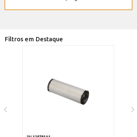
Filtros em Destaque
PN
128781A1