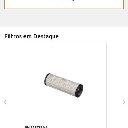
Filtros em Destaque
PN
128781A1