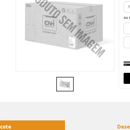
ou 
cote
Dese