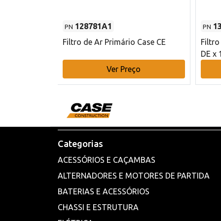
128781A1
1
PN
PN
l - 80 mm DE
Filtro de Ar Primário Case CE
Filtr
DE x 
o
Ver Preço
Categorias
ACESSÓRIOS E CAÇAMBAS
ALTERNADORES E MOTORES DE PARTIDA
BATERIAS E ACESSÓRIOS
CHASSI E ESTRUTURA