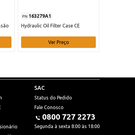
163279A1
48145970
PN
PN
ssão
Hydraulic Oil Filter Case CE
Filtro de com
x 75 mm L Ca
Ver Preço
V
SAC
n
Status do Pedido
E
Fale Conosco
0800 727 2273
Segunda à sexta 8:00 às 18:00
sionário