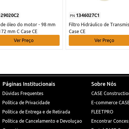
329020C2
1346027C1
PN
o de óleo do motor - 98 mm
Filtro Hidráulico de Transmi
172 mm C Case CE
Case CE
Ver Preço
Ver Preço
Páginas Institucionais
Sobre Nós
Dúvidas Frequentes
CASE Constructio
Política de Privacidade
E-commerce CAS
Política de Entrega e de Retirada
FLEETPRO
Política de Cancelamento e Devoluçao
Encontrar Conces