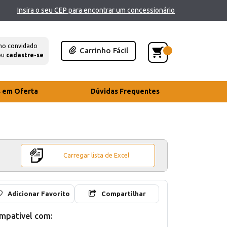
Insira o seu CEP para encontrar um concessionário
mo convidado
Carrinho Fácil
ou
cadastre-se
s em Oferta
Dúvidas Frequentes
Carregar lista de Excel
Adicionar Favorito
Compartilhar
mpativel com: