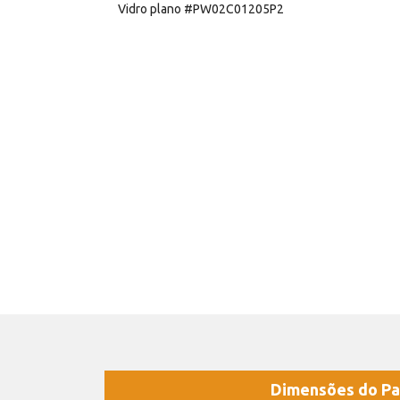
Vidro plano #PW02C01205P2
Dimensões do Pa