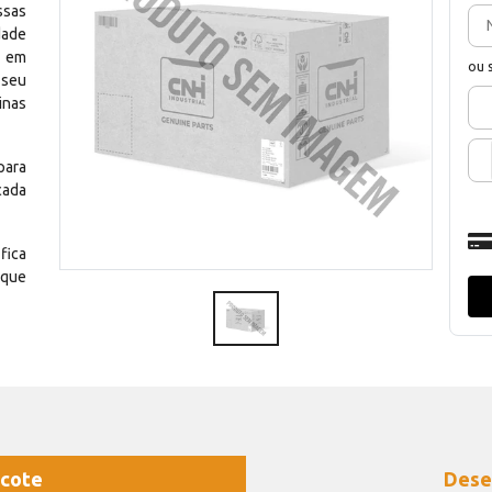
ssas
dade
e em
ou 
 seu
inas
para
cada
fica
 que
cote
Dese