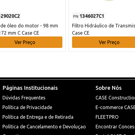
329020C2
1346027C1
PN
o de óleo do motor - 98 mm
Filtro Hidráulico de Transmi
172 mm C Case CE
Case CE
Ver Preço
Ver Preço
Páginas Institucionais
Sobre Nós
Dúvidas Frequentes
CASE Constructio
Política de Privacidade
E-commerce CAS
Política de Entrega e de Retirada
FLEETPRO
Política de Cancelamento e Devoluçao
Encontrar Conces