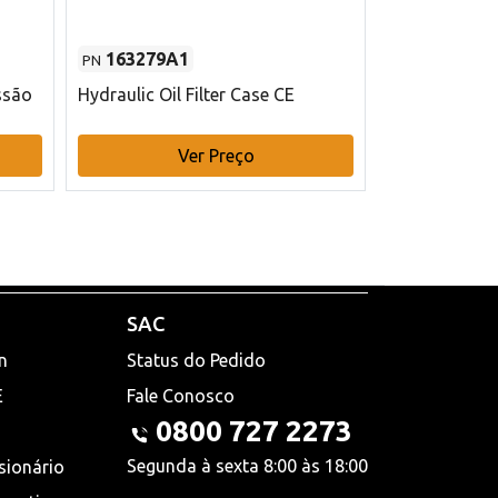
163279A1
48145970
PN
PN
ssão
Hydraulic Oil Filter Case CE
Filtro de com
x 75 mm L Ca
Ver Preço
V
SAC
n
Status do Pedido
E
Fale Conosco
0800 727 2273
Segunda à sexta 8:00 às 18:00
sionário