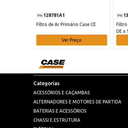
128781A1
1
PN
PN
l - 80 mm DE
Filtro de Ar Primário Case CE
Filtr
DE x 
o
Ver Preço
Categorias
ACESSÓRIOS E CAÇAMBAS
ALTERNADORES E MOTORES DE PARTIDA
BATERIAS E ACESSÓRIOS
CHASSI E ESTRUTURA