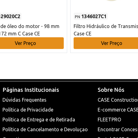
329020C2
1346027C1
PN
o de óleo do motor - 98 mm
Filtro Hidráulico de Transmi
172 mm C Case CE
Case CE
Ver Preço
Ver Preço
Páginas Institucionais
Sobre Nós
Dúvidas Frequentes
CASE Constructio
Política de Privacidade
E-commerce CAS
Política de Entrega e de Retirada
FLEETPRO
Política de Cancelamento e Devoluçao
Encontrar Conces