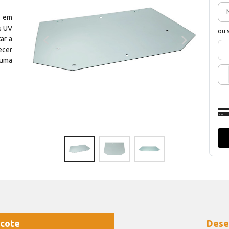
o em
s UV
ou 
ar a
ecer
 uma
cote
Dese