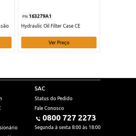
163279A1
48145970
PN
PN
ssão
Hydraulic Oil Filter Case CE
Filtro de com
x 75 mm L Ca
Ver Preço
V
SAC
n
Status do Pedido
E
Fale Conosco
0800 727 2273
Segunda à sexta 8:00 às 18:00
sionário