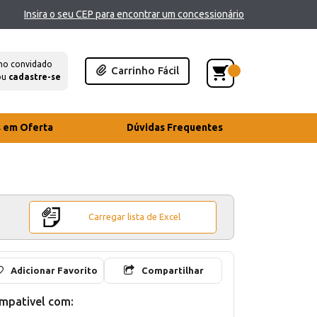
Insira o seu CEP para encontrar um concessionário
mo convidado
Carrinho Fácil
ou
cadastre-se
s em Oferta
Dúvidas Frequentes
Carregar lista de Excel
Adicionar Favorito
Compartilhar
mpativel com: