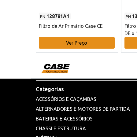
128781A1
1
PN
PN
l - 80 mm DE
Filtro de Ar Primário Case CE
Filtr
DE x 
o
Ver Preço
Categorias
ACESSÓRIOS E CAÇAMBAS
ALTERNADORES E MOTORES DE PARTIDA
BATERIAS E ACESSÓRIOS
CHASSI E ESTRUTURA