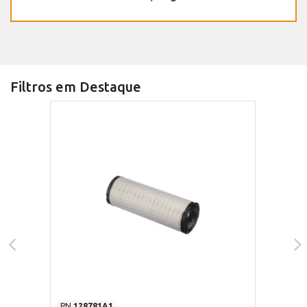
Filtros em Destaque
PN
128781A1