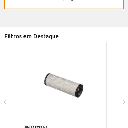
Filtros em Destaque
PN
128781A1