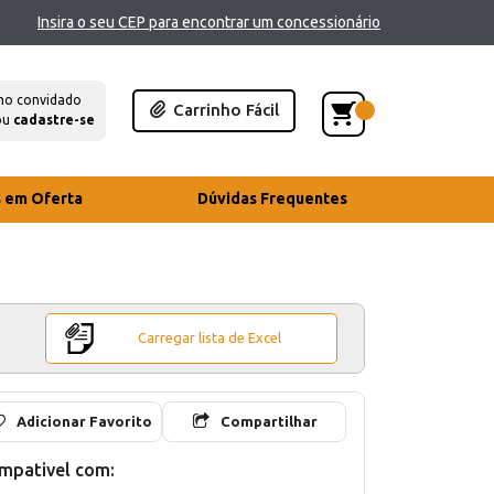
Insira o seu CEP para encontrar um concessionário
mo convidado
Carrinho Fácil
ou
cadastre-se
s em Oferta
Dúvidas Frequentes
Carregar lista de Excel
Adicionar Favorito
Compartilhar
mpativel com: