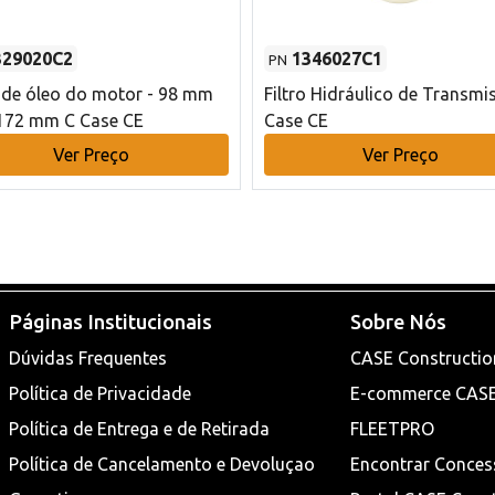
329020C2
1346027C1
PN
o de óleo do motor - 98 mm
Filtro Hidráulico de Transmi
172 mm C Case CE
Case CE
Ver Preço
Ver Preço
Páginas Institucionais
Sobre Nós
Dúvidas Frequentes
CASE Constructio
Política de Privacidade
E-commerce CAS
Política de Entrega e de Retirada
FLEETPRO
Política de Cancelamento e Devoluçao
Encontrar Conces