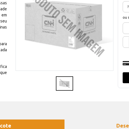
ssas
dade
e em
ou 
 seu
inas
para
cada
fica
 que
cote
Dese