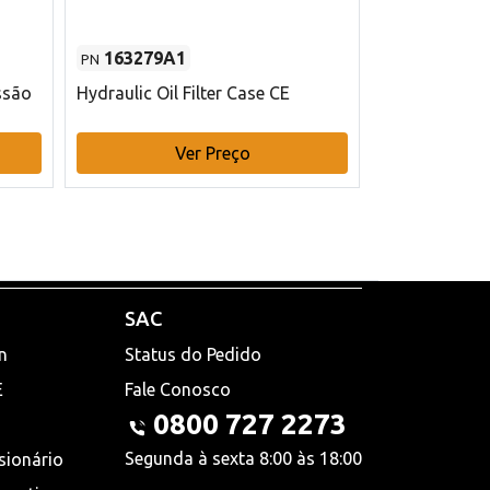
163279A1
48145970
PN
PN
ssão
Hydraulic Oil Filter Case CE
Filtro de com
x 75 mm L Ca
Ver Preço
V
SAC
n
Status do Pedido
E
Fale Conosco
0800 727 2273
Segunda à sexta 8:00 às 18:00
sionário