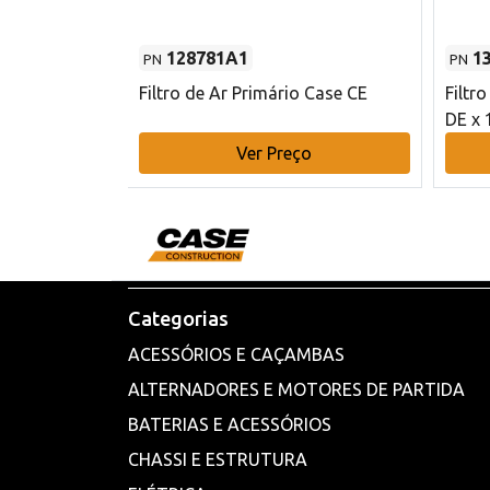
128781A1
1
PN
PN
l - 80 mm DE
Filtro de Ar Primário Case CE
Filtr
DE x 
o
Ver Preço
Categorias
ACESSÓRIOS E CAÇAMBAS
ALTERNADORES E MOTORES DE PARTIDA
BATERIAS E ACESSÓRIOS
CHASSI E ESTRUTURA