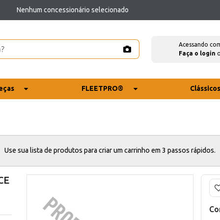
Nenhum concessionário selecionado
Acessando co
Faça o login
eças
FLEETPRO®
Clássico
Use sua lista de produtos para criar um carrinho em 3 passos rápidos.
CE
Co