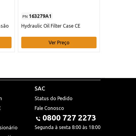
163279A1
48145970
PN
PN
ssão
Hydraulic Oil Filter Case CE
Filtro de com
x 75 mm L Ca
Ver Preço
V
SAC
n
Status do Pedido
E
Fale Conosco
0800 727 2273
Segunda à sexta 8:00 às 18:00
sionário