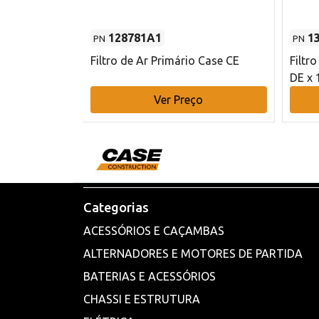
128781A1
1
PN
PN
l - 80 mm DE
Filtro de Ar Primário Case CE
Filtr
DE x 
o
Ver Preço
Categorias
ACESSÓRIOS E CAÇAMBAS
ALTERNADORES E MOTORES DE PARTIDA
BATERIAS E ACESSÓRIOS
CHASSI E ESTRUTURA