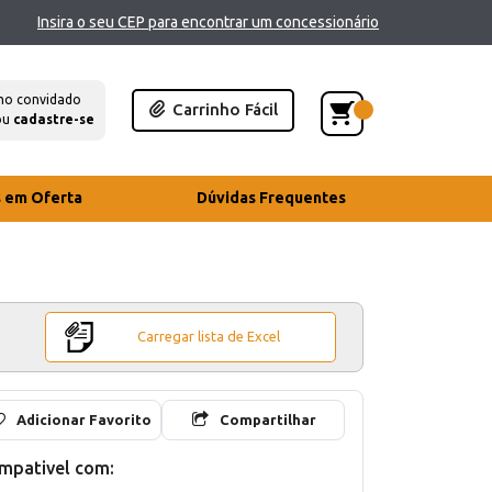
Insira o seu CEP para encontrar um concessionário
mo convidado
Carrinho Fácil
ou
cadastre-se
s em Oferta
Dúvidas Frequentes
Carregar lista de Excel
Adicionar Favorito
Compartilhar
mpativel com: