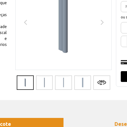
 que
eças
ou 
dade
scal
os e
rios
cote
Dese