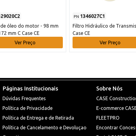
329020C2
1346027C1
PN
o de óleo do motor - 98 mm
Filtro Hidráulico de Transmi
172 mm C Case CE
Case CE
Ver Preço
Ver Preço
Páginas Institucionais
Sobre Nós
Dúvidas Frequentes
CASE Constructio
Política de Privacidade
E-commerce CAS
Política de Entrega e de Retirada
FLEETPRO
Política de Cancelamento e Devoluçao
Encontrar Conces