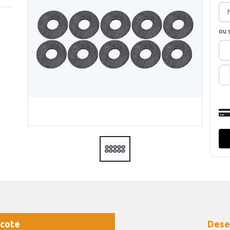
ou 
cote
Dese