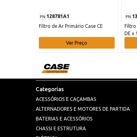
128781A1
1
PN
PN
l - 80 mm DE
Filtro de Ar Primário Case CE
Filtr
DE x 
o
Ver Preço
Categorias
ACESSÓRIOS E CAÇAMBAS
ALTERNADORES E MOTORES DE PARTIDA
BATERIAS E ACESSÓRIOS
CHASSI E ESTRUTURA