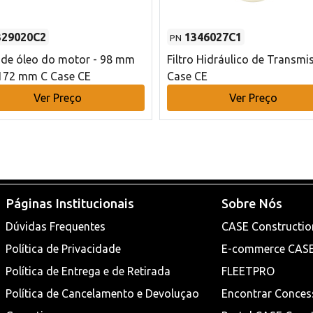
329020C2
1346027C1
PN
o de óleo do motor - 98 mm
Filtro Hidráulico de Transmi
172 mm C Case CE
Case CE
Ver Preço
Ver Preço
Páginas Institucionais
Sobre Nós
Dúvidas Frequentes
CASE Constructio
Política de Privacidade
E-commerce CAS
Política de Entrega e de Retirada
FLEETPRO
Política de Cancelamento e Devoluçao
Encontrar Conces