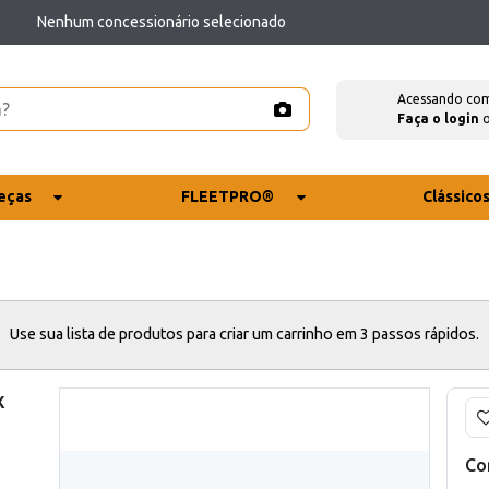
Nenhum concessionário selecionado
Acessando co
Faça o login
eças
FLEETPRO®
Clássico
Use sua lista de produtos para criar um carrinho em 3 passos rápidos.
x
Co