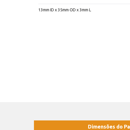
13mm ID x 35mm OD x 3mm L
Dimensões do Pa