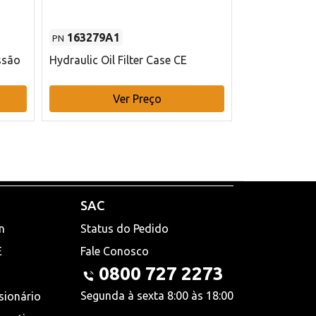
163279A1
48145970
PN
PN
ssão
Hydraulic Oil Filter Case CE
Filtro de com
x 75 mm L Ca
Ver Preço
V
SAC
n
Status do Pedido
E
Fale Conosco
0800 727 2273
Segunda à sexta 8:00 às 18:00
sionário