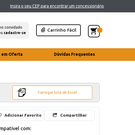
Insira o seu CEP para encontrar um concessionário
mo convidado
Carrinho Fácil
ou
cadastre-se
s em Oferta
Dúvidas Frequentes
Carregar lista de Excel
Adicionar Favorito
Compartilhar
mpativel com: