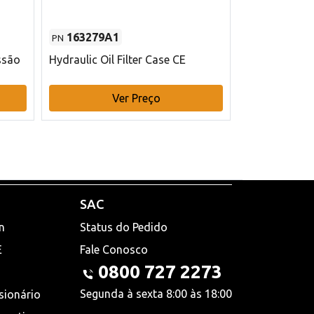
163279A1
48145970
PN
PN
ssão
Hydraulic Oil Filter Case CE
Filtro de com
x 75 mm L Ca
Ver Preço
V
SAC
n
Status do Pedido
E
Fale Conosco
0800 727 2273
Segunda à sexta 8:00 às 18:00
sionário