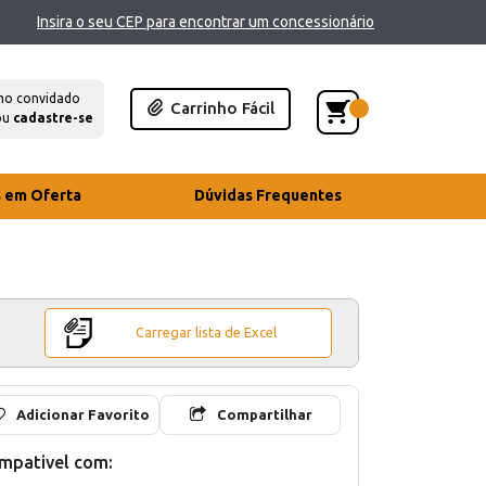
Insira o seu CEP para encontrar um concessionário
mo convidado
Carrinho Fácil
ou
cadastre-se
s em Oferta
Dúvidas Frequentes
Carregar lista de Excel
Adicionar Favorito
Compartilhar
mpativel com: