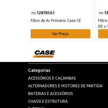
128781A1
1
PN
PN
l - 80 mm DE
Filtro de Ar Primário Case CE
Filtr
DE x 
o
Ver Preço
Categorias
ACESSÓRIOS E CAÇAMBAS
ALTERNADORES E MOTORES DE PARTIDA
BATERIAS E ACESSÓRIOS
CHASSI E ESTRUTURA