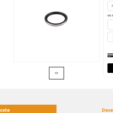
ou 
cote
Dese