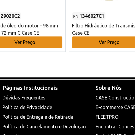
329020C2
1346027C1
PN
o de óleo do motor - 98 mm
Filtro Hidráulico de Transmi
172 mm C Case CE
Case CE
Ver Preço
Ver Preço
Páginas Institucionais
Sobre Nós
Dúvidas Frequentes
CASE Constructio
Política de Privacidade
E-commerce CAS
Política de Entrega e de Retirada
FLEETPRO
Política de Cancelamento e Devoluçao
Encontrar Conces