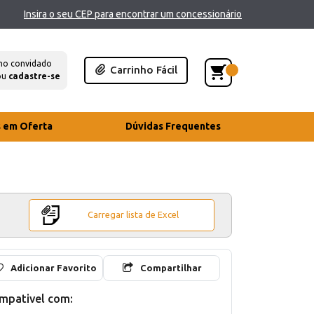
Insira o seu CEP para encontrar um concessionário
mo convidado
Carrinho Fácil
ou
cadastre-se
s em Oferta
Dúvidas Frequentes
Carregar lista de Excel
Adicionar Favorito
Compartilhar
mpativel com: