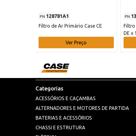
128781A1
1
PN
PN
l - 80 mm DE
Filtro de Ar Primário Case CE
Filtr
DE x 
o
Ver Preço
Categorias
ACESSÓRIOS E CAÇAMBAS
ALTERNADORES E MOTORES DE PARTIDA
BATERIAS E ACESSÓRIOS
CHASSI E ESTRUTURA