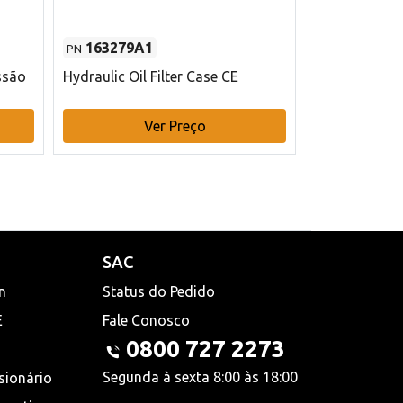
163279A1
48145970
PN
PN
ssão
Hydraulic Oil Filter Case CE
Filtro de com
x 75 mm L Ca
Ver Preço
V
SAC
n
Status do Pedido
E
Fale Conosco
0800 727 2273
Segunda à sexta 8:00 às 18:00
sionário