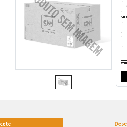
ou 
cote
Dese