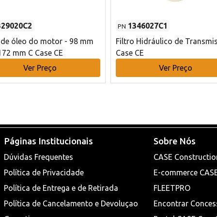
329020C2
1346027C1
PN
o de óleo do motor - 98 mm
Filtro Hidráulico de Transmi
172 mm C Case CE
Case CE
Ver Preço
Ver Preço
Páginas Institucionais
Sobre Nós
Dúvidas Frequentes
CASE Constructio
Política de Privacidade
E-commerce CAS
Política de Entrega e de Retirada
FLEETPRO
Política de Cancelamento e Devoluçao
Encontrar Conces