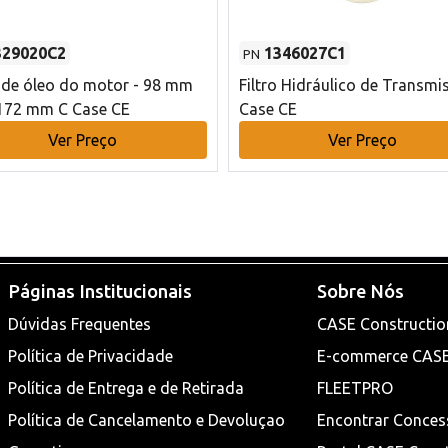
329020C2
1346027C1
PN
o de óleo do motor - 98 mm
Filtro Hidráulico de Transmi
172 mm C Case CE
Case CE
Ver Preço
Ver Preço
Páginas Institucionais
Sobre Nós
Dúvidas Frequentes
CASE Constructio
Política de Privacidade
E-commerce CAS
Política de Entrega e de Retirada
FLEETPRO
Política de Cancelamento e Devoluçao
Encontrar Conces