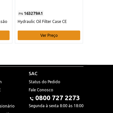
163279A1
48145970
PN
PN
ssão
Hydraulic Oil Filter Case CE
Filtro de com
x 75 mm L Ca
Ver Preço
V
SAC
n
Status do Pedido
E
Fale Conosco
0800 727 2273
Segunda à sexta 8:00 às 18:00
sionário