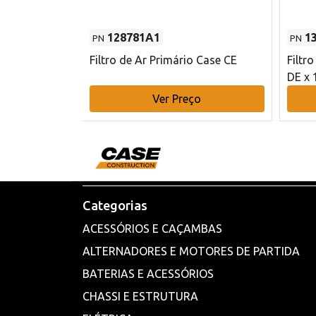
128781A1
1
PN
PN
l - 80 mm DE
Filtro de Ar Primário Case CE
Filtr
DE x 
o
Ver Preço
Categorias
ACESSÓRIOS E CAÇAMBAS
ALTERNADORES E MOTORES DE PARTIDA
BATERIAS E ACESSÓRIOS
CHASSI E ESTRUTURA