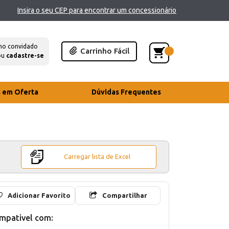
Insira o seu CEP para encontrar um concessionário
mo convidado
Carrinho Fácil
ou
cadastre-se
s em Oferta
Dúvidas Frequentes
Carregar lista de Excel
Adicionar Favorito
Compartilhar
mpativel com: