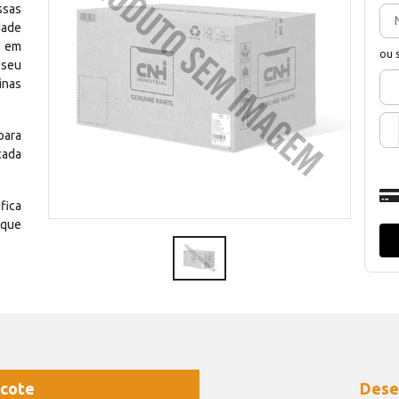
ssas
dade
e em
ou 
 seu
inas
para
cada
fica
 que
cote
Dese