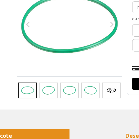
ou 
cote
Dese