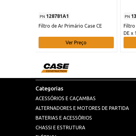
128781A1
1
PN
PN
l - 80 mm DE
Filtro de Ar Primário Case CE
Filtr
DE x 
o
Ver Preço
Categorias
ACESSÓRIOS E CAÇAMBAS
ALTERNADORES E MOTORES DE PARTIDA
BATERIAS E ACESSÓRIOS
CHASSI E ESTRUTURA