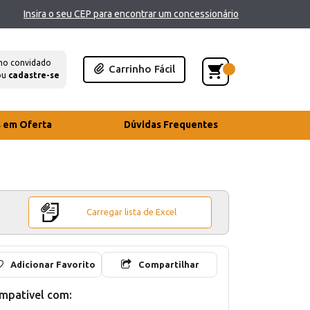
Insira o seu CEP para encontrar um concessionário
mo convidado
Carrinho Fácil
ou
cadastre-se
s em Oferta
Dúvidas Frequentes
Carregar lista de Excel
Adicionar Favorito
Compartilhar
mpativel com: