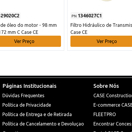
329020C2
1346027C1
PN
o de óleo do motor - 98 mm
Filtro Hidráulico de Transmi
172 mm C Case CE
Case CE
Ver Preço
Ver Preço
Páginas Institucionais
Sobre Nós
Dúvidas Frequentes
CASE Constructio
Política de Privacidade
E-commerce CAS
Política de Entrega e de Retirada
FLEETPRO
Política de Cancelamento e Devoluçao
Encontrar Conces