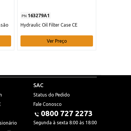
163279A1
48145970
PN
PN
ssão
Hydraulic Oil Filter Case CE
Filtro de com
x 75 mm L Ca
Ver Preço
V
SAC
n
Status do Pedido
E
Fale Conosco
0800 727 2273
Segunda à sexta 8:00 às 18:00
sionário