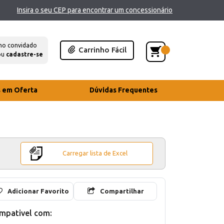
Insira o seu CEP para encontrar um concessionário
mo convidado
Carrinho Fácil
ou
cadastre-se
s em Oferta
Dúvidas Frequentes
Carregar lista de Excel
Adicionar Favorito
Compartilhar
mpativel com: