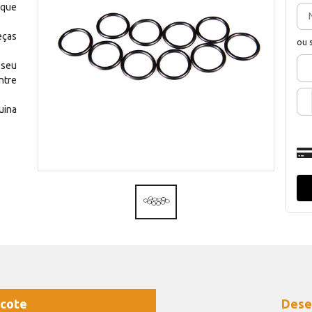
 que
eças
ou 
 seu
ntre
uina
cote
Dese