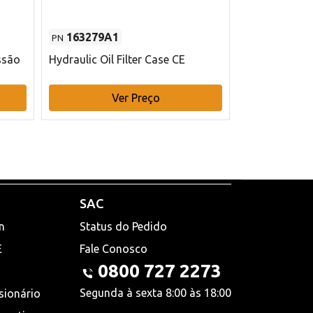
163279A1
48145970
PN
PN
ssão
Hydraulic Oil Filter Case CE
Filtro de com
x 75 mm L Ca
Ver Preço
V
SAC
n
Status do Pedido
E
Fale Conosco
0800 727 2273
Segunda à sexta 8:00 às 18:00
sionário