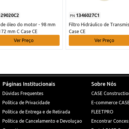
329020C2
1346027C1
PN
o de óleo do motor - 98 mm
Filtro Hidráulico de Transmi
172 mm C Case CE
Case CE
Ver Preço
Ver Preço
Páginas Institucionais
Sobre Nós
Dúvidas Frequentes
CASE Constructio
Política de Privacidade
E-commerce CAS
Política de Entrega e de Retirada
FLEETPRO
Política de Cancelamento e Devoluçao
Encontrar Conces