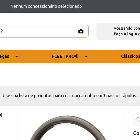
Nenhum concessionário selecionado
Acessando co
Faça o login
eças
FLEETPRO®
Clássico
Use sua lista de produtos para criar um carrinho em 3 passos rápidos.
x
Co