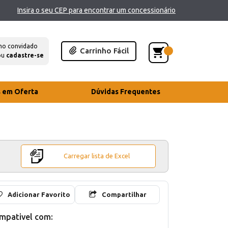
Insira o seu CEP para encontrar um concessionário
mo convidado
Carrinho Fácil
ou
cadastre-se
s em Oferta
Dúvidas Frequentes
Carregar lista de Excel
Adicionar Favorito
Compartilhar
mpativel com: