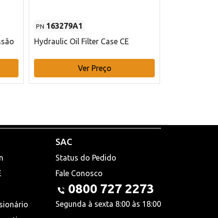
163279A1
48145970
PN
PN
ssão
Hydraulic Oil Filter Case CE
Filtro de com
x 75 mm L Ca
Ver Preço
V
SAC
n
Status do Pedido
E
Fale Conosco
0800 727 2273
Segunda à sexta 8:00 às 18:00
sionário