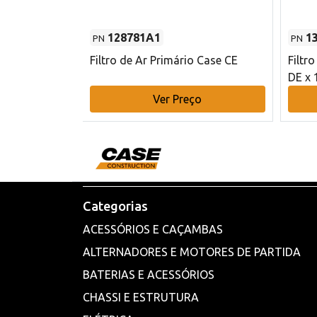
128781A1
1
PN
PN
l - 80 mm DE
Filtro de Ar Primário Case CE
Filtr
DE x 
o
Ver Preço
Categorias
ACESSÓRIOS E CAÇAMBAS
ALTERNADORES E MOTORES DE PARTIDA
BATERIAS E ACESSÓRIOS
CHASSI E ESTRUTURA