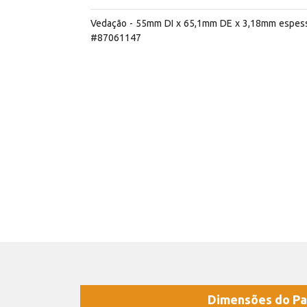
Vedação - 55mm DI x 65,1mm DE x 3,18mm espes
#87061147
Dimensões do Pa