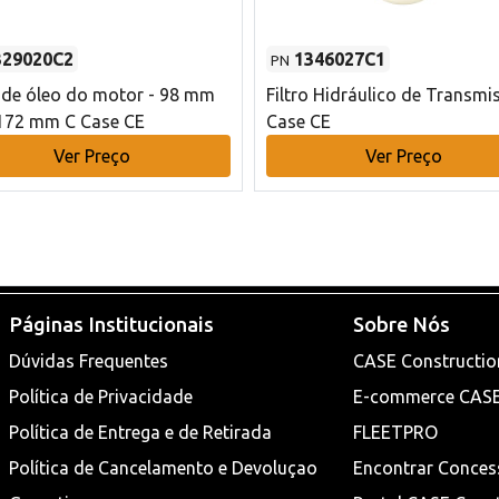
329020C2
1346027C1
PN
o de óleo do motor - 98 mm
Filtro Hidráulico de Transmi
172 mm C Case CE
Case CE
Ver Preço
Ver Preço
Páginas Institucionais
Sobre Nós
Dúvidas Frequentes
CASE Constructio
Política de Privacidade
E-commerce CAS
Política de Entrega e de Retirada
FLEETPRO
Política de Cancelamento e Devoluçao
Encontrar Conces