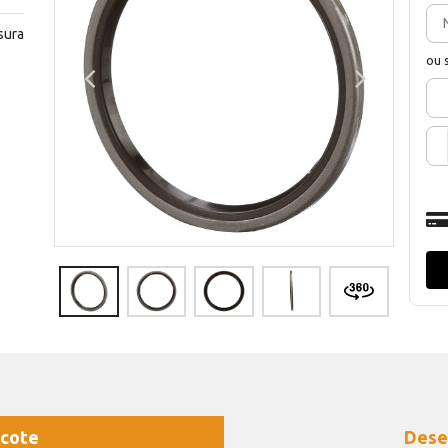
sura
ou 
cote
Dese