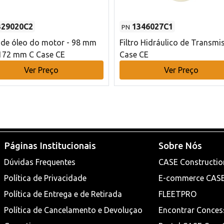
329020C2
1346027C1
PN
o de óleo do motor - 98 mm
Filtro Hidráulico de Transmi
172 mm C Case CE
Case CE
Ver Preço
Ver Preço
Páginas Institucionais
Sobre Nós
Dúvidas Frequentes
CASE Constructio
Política de Privacidade
E-commerce CAS
Política de Entrega e de Retirada
FLEETPRO
Política de Cancelamento e Devoluçao
Encontrar Conces