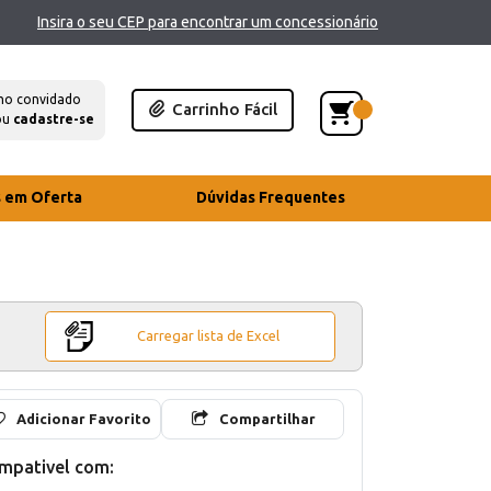
Insira o seu CEP para encontrar um concessionário
mo convidado
Carrinho Fácil
ou
cadastre-se
s em Oferta
Dúvidas Frequentes
Carregar lista de Excel
Adicionar Favorito
Compartilhar
mpativel com: