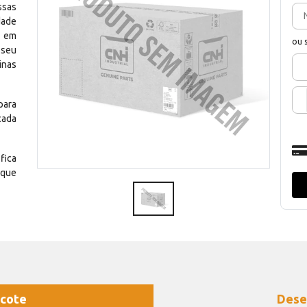
ssas
dade
e em
ou 
 seu
inas
para
cada
fica
 que
cote
Dese