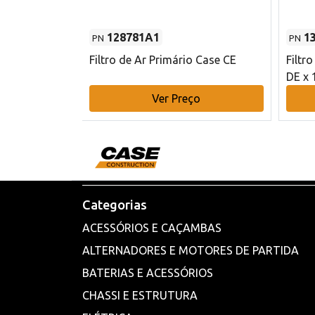
128781A1
1
PN
PN
l - 80 mm DE
Filtro de Ar Primário Case CE
Filtr
DE x 
o
Ver Preço
Categorias
ACESSÓRIOS E CAÇAMBAS
ALTERNADORES E MOTORES DE PARTIDA
BATERIAS E ACESSÓRIOS
CHASSI E ESTRUTURA