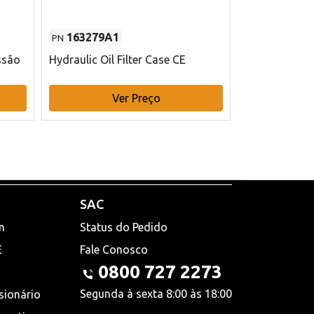
163279A1
48145970
PN
PN
ssão
Hydraulic Oil Filter Case CE
Filtro de com
x 75 mm L Ca
Ver Preço
V
SAC
n
Status do Pedido
E
Fale Conosco
0800 727 2273
Segunda à sexta 8:00 às 18:00
sionário