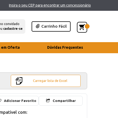
Insira o seu CEP para encontrar um concessionário
mo convidado
Carrinho Fácil
ou
cadastre-se
s em Oferta
Dúvidas Frequentes
Carregar lista de Excel
Adicionar Favorito
Compartilhar
mpativel com: