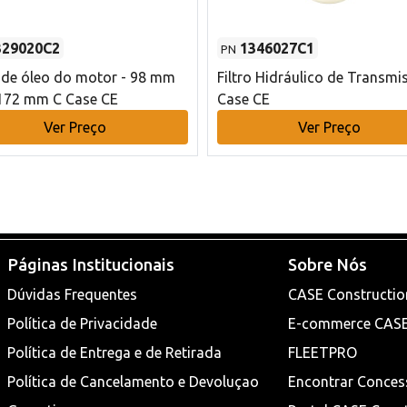
329020C2
1346027C1
PN
o de óleo do motor - 98 mm
Filtro Hidráulico de Transmi
172 mm C Case CE
Case CE
Ver Preço
Ver Preço
Páginas Institucionais
Sobre Nós
Dúvidas Frequentes
CASE Constructio
Política de Privacidade
E-commerce CAS
Política de Entrega e de Retirada
FLEETPRO
Política de Cancelamento e Devoluçao
Encontrar Conces