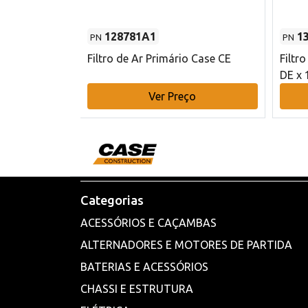
128781A1
1
PN
PN
l - 80 mm DE
Filtro de Ar Primário Case CE
Filtr
DE x 
o
Ver Preço
Categorias
ACESSÓRIOS E CAÇAMBAS
ALTERNADORES E MOTORES DE PARTIDA
BATERIAS E ACESSÓRIOS
CHASSI E ESTRUTURA