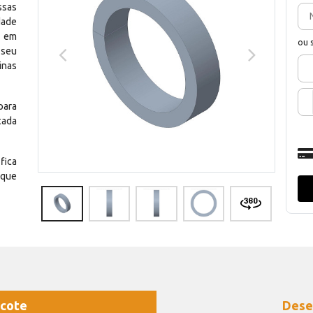
ssas
dade
e em
ou 
 seu
inas
para
cada
fica
 que
cote
Dese