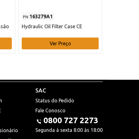
163279A1
48145970
PN
PN
ssão
Hydraulic Oil Filter Case CE
Filtro de com
x 75 mm L Ca
Ver Preço
V
SAC
n
Status do Pedido
E
Fale Conosco
0800 727 2273
Segunda à sexta 8:00 às 18:00
sionário