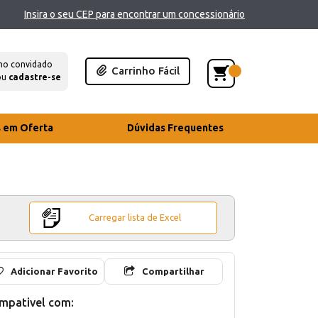
Insira o seu CEP para encontrar um concessionário
mo convidado
Carrinho Fácil
ou
cadastre-se
s em Oferta
Dúvidas Frequentes
Carregar lista de Excel
Adicionar Favorito
Compartilhar
mpativel com: