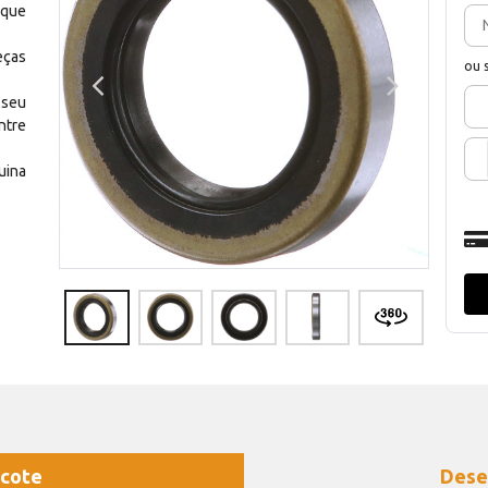
 que
eças
ou 
 seu
ntre
uina
cote
Dese