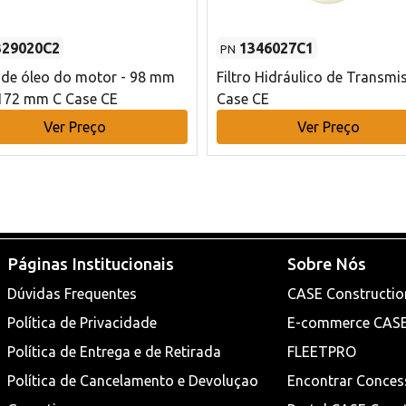
329020C2
1346027C1
PN
o de óleo do motor - 98 mm
Filtro Hidráulico de Transmi
172 mm C Case CE
Case CE
Ver Preço
Ver Preço
Páginas Institucionais
Sobre Nós
Dúvidas Frequentes
CASE Constructio
Política de Privacidade
E-commerce CAS
Política de Entrega e de Retirada
FLEETPRO
Política de Cancelamento e Devoluçao
Encontrar Conces