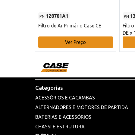
128781A1
1
PN
PN
l - 80 mm DE
Filtro de Ar Primário Case CE
Filtr
DE x 
o
Ver Preço
Categorias
ACESSÓRIOS E CAÇAMBAS
ALTERNADORES E MOTORES DE PARTIDA
BATERIAS E ACESSÓRIOS
CHASSI E ESTRUTURA