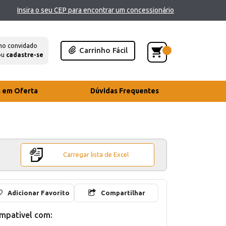
Insira o seu CEP para encontrar um concessionário
mo convidado
Carrinho Fácil
ou
cadastre-se
s em Oferta
Dúvidas Frequentes
Carregar lista de Excel
Adicionar Favorito
Compartilhar
mpativel com: