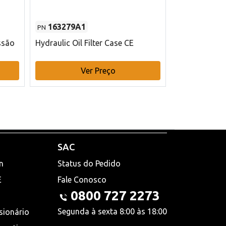
163279A1
48145970
PN
PN
ssão
Hydraulic Oil Filter Case CE
Filtro de com
x 75 mm L Ca
Ver Preço
V
SAC
n
Status do Pedido
E
Fale Conosco
0800 727 2273
Segunda à sexta 8:00 às 18:00
sionário