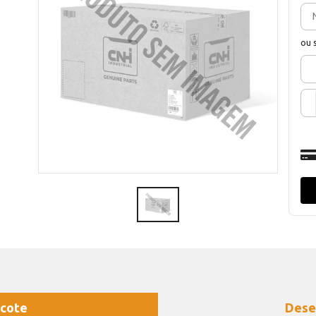
ou 
cote
Dese