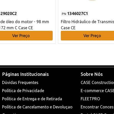
329020C2
1346027C1
PN
o de óleo do motor - 98 mm
Filtro Hidráulico de Transmi
172 mm C Case CE
Case CE
Ver Preço
Ver Preço
Páginas Institucionais
Sobre Nós
Dúvidas Frequentes
CASE Constructio
Política de Privacidade
E-commerce CAS
Política de Entrega e de Retirada
FLEETPRO
Política de Cancelamento e Devoluçao
Encontrar Conces