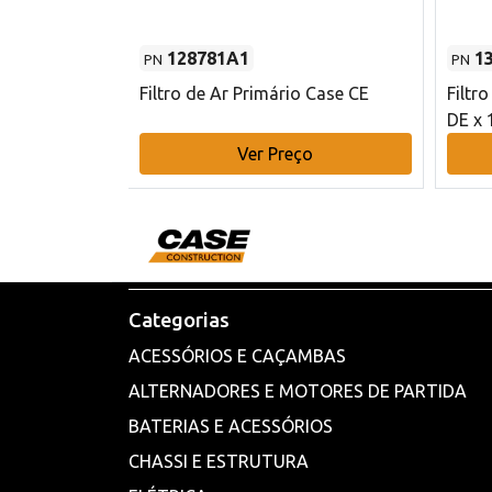
128781A1
1
PN
PN
l - 80 mm DE
Filtro de Ar Primário Case CE
Filtr
DE x 
o
Ver Preço
Categorias
ACESSÓRIOS E CAÇAMBAS
ALTERNADORES E MOTORES DE PARTIDA
BATERIAS E ACESSÓRIOS
CHASSI E ESTRUTURA