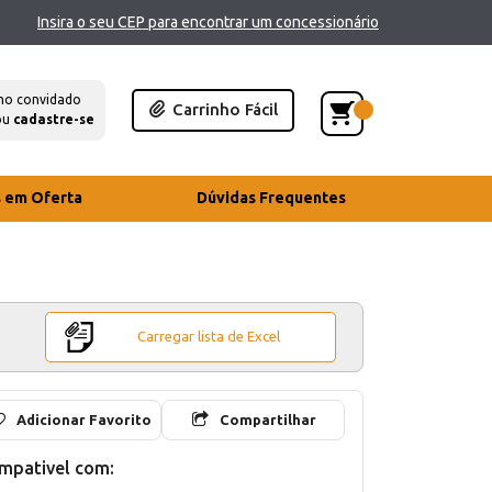
Insira o seu CEP para encontrar um concessionário
mo convidado
Carrinho Fácil
ou
cadastre-se
s em Oferta
Dúvidas Frequentes
Carregar lista de Excel
Adicionar Favorito
Compartilhar
mpativel com: