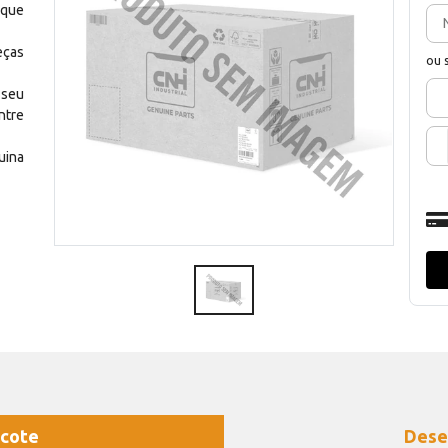
 que
eças
ou 
 seu
ntre
uina
cote
Dese