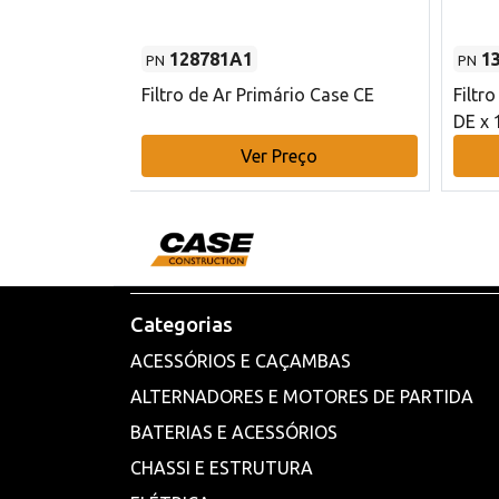
128781A1
1
PN
PN
l - 80 mm DE
Filtro de Ar Primário Case CE
Filtr
DE x 
o
Ver Preço
Categorias
ACESSÓRIOS E CAÇAMBAS
ALTERNADORES E MOTORES DE PARTIDA
BATERIAS E ACESSÓRIOS
CHASSI E ESTRUTURA