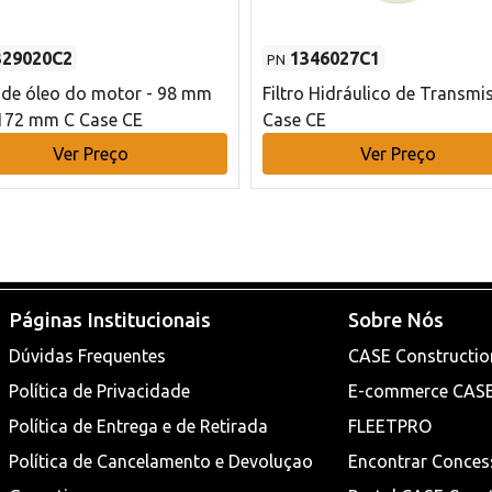
329020C2
1346027C1
PN
o de óleo do motor - 98 mm
Filtro Hidráulico de Transmi
172 mm C Case CE
Case CE
Ver Preço
Ver Preço
Páginas Institucionais
Sobre Nós
Dúvidas Frequentes
CASE Constructio
Política de Privacidade
E-commerce CAS
Política de Entrega e de Retirada
FLEETPRO
Política de Cancelamento e Devoluçao
Encontrar Conces