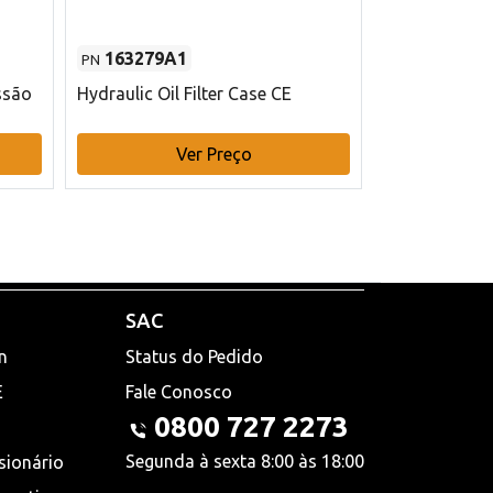
163279A1
48145970
PN
PN
ssão
Hydraulic Oil Filter Case CE
Filtro de com
x 75 mm L Ca
Ver Preço
V
SAC
n
Status do Pedido
E
Fale Conosco
0800 727 2273
Segunda à sexta 8:00 às 18:00
sionário