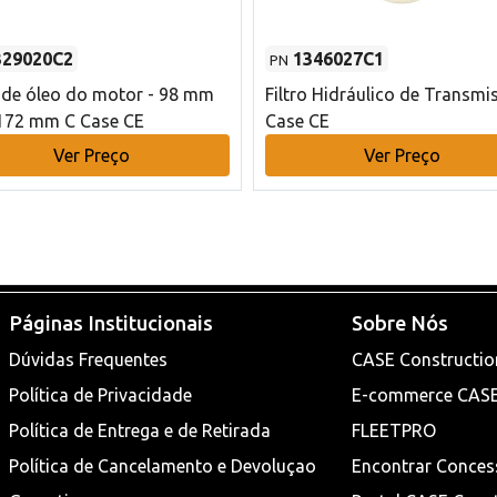
329020C2
1346027C1
PN
o de óleo do motor - 98 mm
Filtro Hidráulico de Transmi
172 mm C Case CE
Case CE
Ver Preço
Ver Preço
Páginas Institucionais
Sobre Nós
Dúvidas Frequentes
CASE Constructio
Política de Privacidade
E-commerce CAS
Política de Entrega e de Retirada
FLEETPRO
Política de Cancelamento e Devoluçao
Encontrar Conces