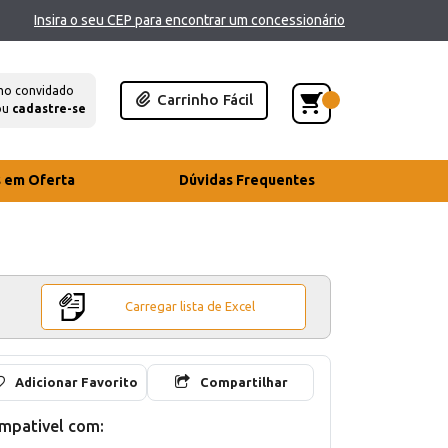
Insira o seu CEP para encontrar um concessionário
mo convidado
Carrinho Fácil
ou
cadastre-se
s em Oferta
Dúvidas Frequentes
Carregar lista de Excel
Adicionar Favorito
Compartilhar
mpativel com: