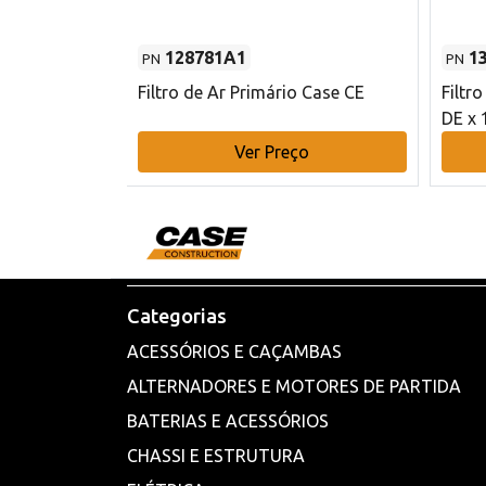
128781A1
1
PN
PN
l - 80 mm DE
Filtro de Ar Primário Case CE
Filtr
DE x 
o
Ver Preço
Categorias
ACESSÓRIOS E CAÇAMBAS
ALTERNADORES E MOTORES DE PARTIDA
BATERIAS E ACESSÓRIOS
CHASSI E ESTRUTURA