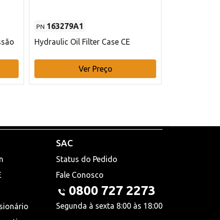
163279A1
48145970
PN
PN
ssão
Hydraulic Oil Filter Case CE
Filtro de com
x 75 mm L Ca
Ver Preço
V
SAC
n
Status do Pedido
E
Fale Conosco
0800 727 2273
Segunda à sexta 8:00 às 18:00
sionário