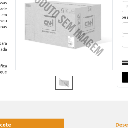
ssas
dade
e em
ou 
 seu
inas
para
cada
fica
 que
cote
Dese