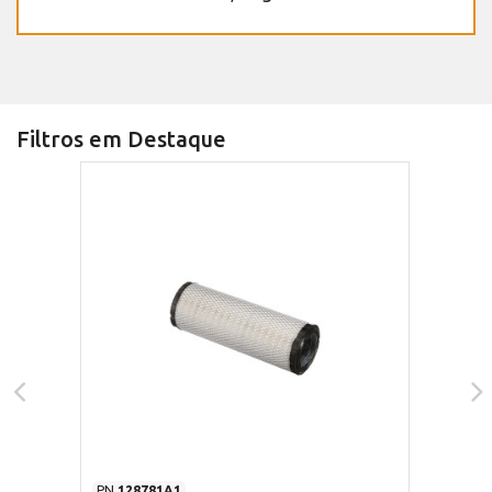
Filtros em Destaque
PN
128781A1