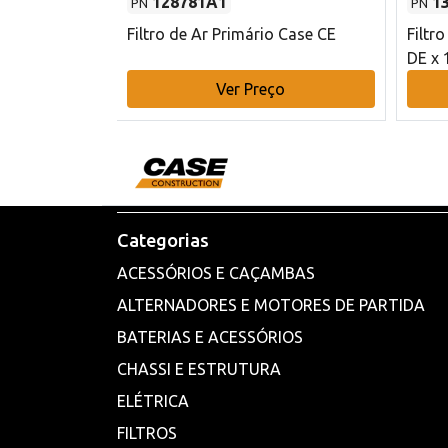
128781A1
1
PN
PN
l - 80 mm DE
Filtro de Ar Primário Case CE
Filtr
DE x 
o
Ver Preço
Categorias
ACESSÓRIOS E CAÇAMBAS
ALTERNADORES E MOTORES DE PARTIDA
BATERIAS E ACESSÓRIOS
CHASSI E ESTRUTURA
ELÉTRICA
FILTROS