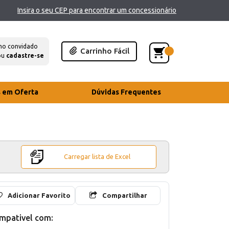
Insira o seu CEP para encontrar um concessionário
mo convidado
Carrinho Fácil
ou
cadastre-se
s em Oferta
Dúvidas Frequentes
Carregar lista de Excel
Adicionar Favorito
Compartilhar
mpativel com: