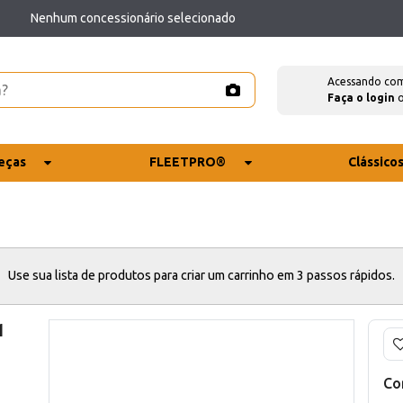
Nenhum concessionário selecionado
Acessando co
Faça o login
eças
FLEETPRO®
Clássico
Use sua lista de produtos para criar um carrinho em 3 passos rápidos.
1
Co