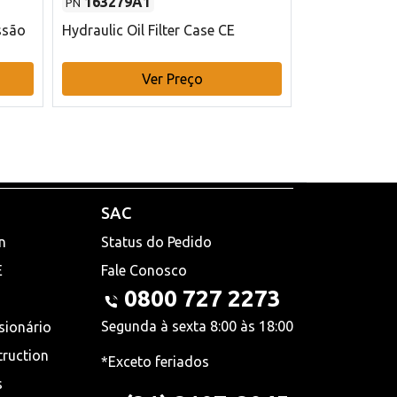
163279A1
48145970
PN
PN
ssão
Hydraulic Oil Filter Case CE
Filtro de com
x 75 mm L Ca
Ver Preço
V
SAC
n
Status do Pedido
E
Fale Conosco
0800 727 2273
Segunda à sexta 8:00 às 18:00
sionário
truction
*Exceto feriados
s