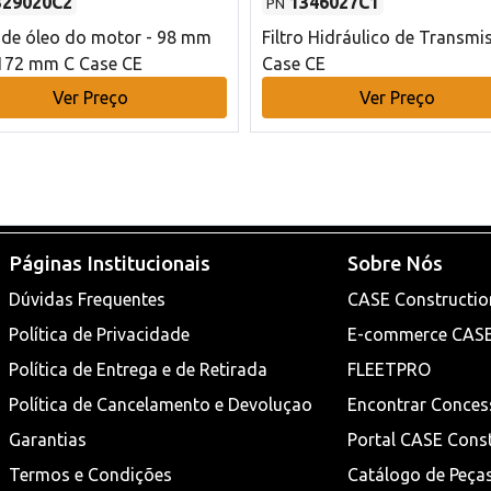
329020C2
1346027C1
PN
o de óleo do motor - 98 mm
Filtro Hidráulico de Transmi
172 mm C Case CE
Case CE
Ver Preço
Ver Preço
Páginas Institucionais
Sobre Nós
Dúvidas Frequentes
CASE Constructio
Política de Privacidade
E-commerce CAS
Política de Entrega e de Retirada
FLEETPRO
Política de Cancelamento e Devoluçao
Encontrar Conces
Garantias
Portal CASE Cons
Termos e Condições
Catálogo de Peça