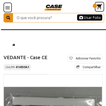
Usar Foto
VEDANTE - Case CE
Adicionar Favorito
Compartilhar
414939A1
Cód./PN